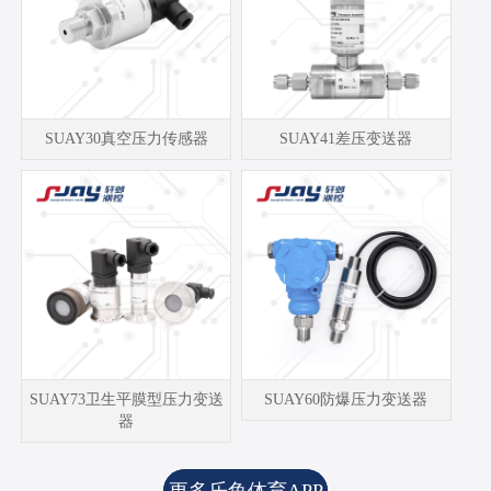
SUAY30真空压力传感器
SUAY41差压变送器
SUAY73卫生平膜型压力变送
SUAY60防爆压力变送器
器