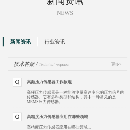
新闻资讯
NEWS
新闻资讯
行业资讯
技术答疑 /
更多>
Technical response
高频压力传感器工作原理
高频压力传感器是一种能够测量高速变化的压力信号的
传感器。它有多种类型和结构，其中一种常见的是
MEMS压力传感器。...
高精度压力传感器应用在哪些领域
高精度压力传感器应用在哪些领域...