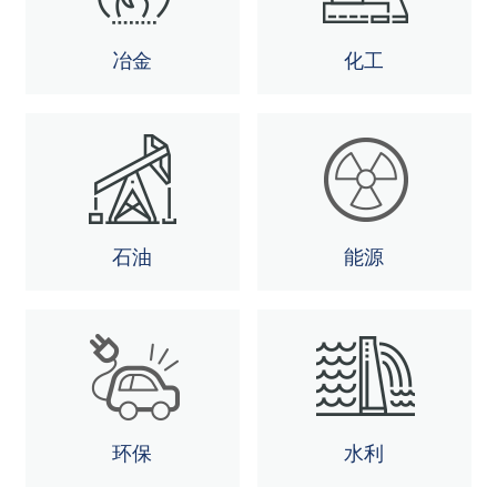
冶金
化工
石油
能源
环保
水利