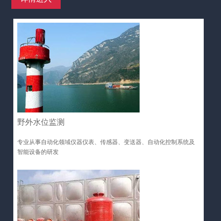
野外水位监测
专业从事自动化领域仪器仪表、传感器、变送器、自动化控制系统及
智能设备的研发