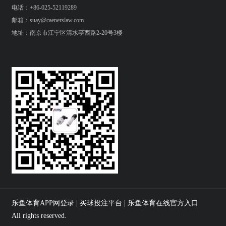
电话：+86-025-52119289
邮箱：suay@caenerslaw.com
地址：南京市江宁区清水亭西路2-20号3楼
乐鱼体育APP网登录 | 买球投注平台 | 乐鱼体育在线官方入口
All rights reserved.