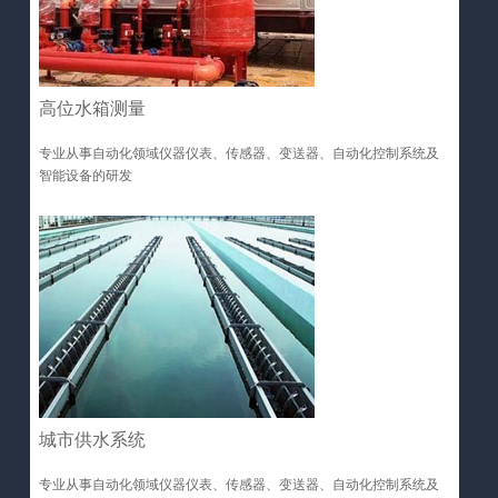
高位水箱测量
专业从事自动化领域仪器仪表、传感器、变送器、自动化控制系统及
智能设备的研发
城市供水系统
专业从事自动化领域仪器仪表、传感器、变送器、自动化控制系统及