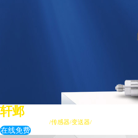
轩邺
测控科技
专业从事仪器仪表
/传感器/变送器/
自动化控制系统
在线免费