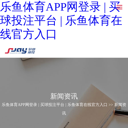
乐鱼体育APP网登录 | 买
球投注平台 | 乐鱼体育在
线官方入口
新闻资讯
乐鱼体育APP网登录 | 买球投注平台 | 乐鱼体育在线官方入口 >> 新闻资
讯