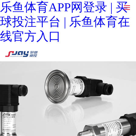
乐鱼体育APP网登录 | 买
球投注平台 | 乐鱼体育在
线官方入口