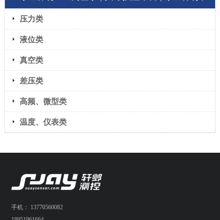
压力类
线官方入口展示
液位类
真空类
差压类
高频、微型类
温度、仪表类
手机： 13770560082
18951961664