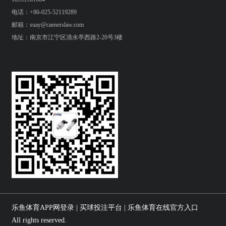
电话：+86-025-52119289
邮箱：suay@caenerslaw.com
地址：南京市江宁区清水亭西路2-20号3楼
乐鱼体育APP网登录 | 买球投注平台 | 乐鱼体育在线官方入口
All rights reserved.