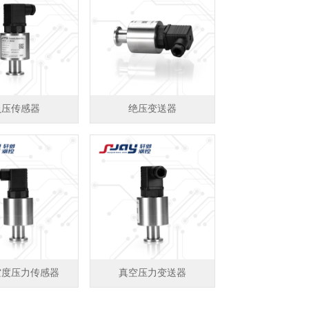
负压传感器
绝压变送器
空度压力传感器
真空压力变送器