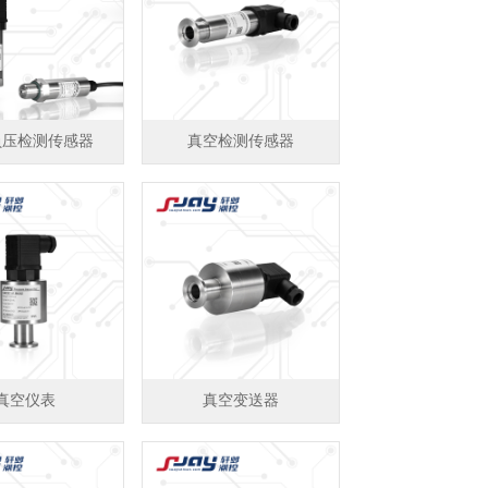
负压检测传感器
真空检测传感器
真空仪表
真空变送器