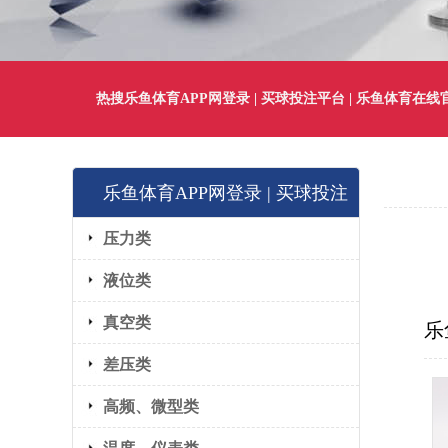
热搜乐鱼体育APP网登录 | 买球投注平台 | 乐鱼体育在
乐鱼体育APP网登录 | 买球投注
压力类
平台 | 乐鱼体育在线官方入口展示
液位类
真空类
乐
差压类
高频、微型类