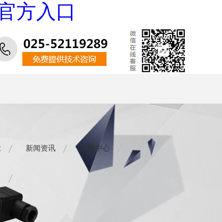
线官方入口
业
新闻资讯
下载中心
口