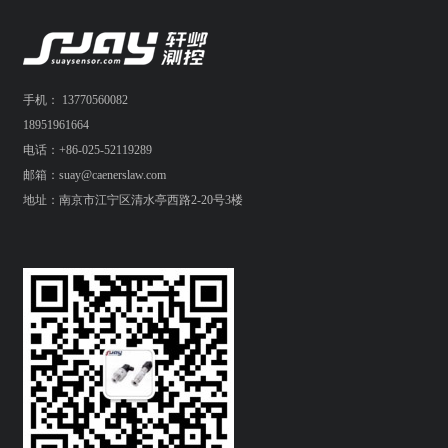
手机： 13770560082
18951961664
电话：+86-025-52119289
邮箱：suay@caenerslaw.com
地址：南京市江宁区清水亭西路2-20号3楼