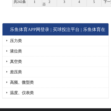
共242条
1
2
3
4
5
下一
器
乐鱼体育APP网登录 | 买球投注平台 | 乐鱼体育在
压力类
线官方入口展示
液位类
真空类
差压类
高频、微型类
温度、仪表类