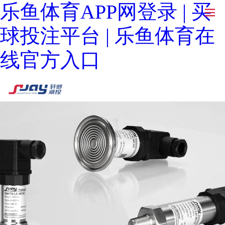
乐鱼体育APP网登录 | 买
球投注平台 | 乐鱼体育在
线官方入口