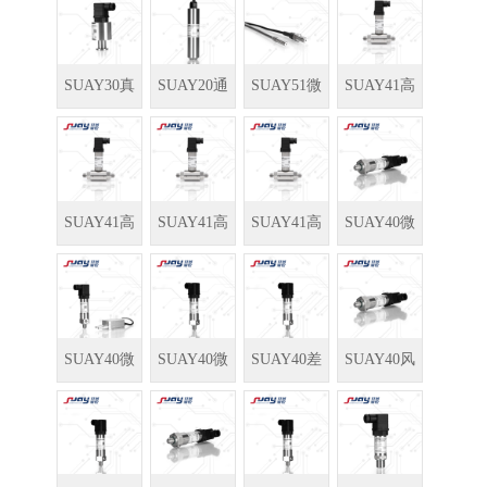
SUAY30真
SUAY20通
SUAY51微
SUAY41高
空/绝压变送
用液位变送
型压力传感
静压低压差
器
器
器/变送器
传感器
SUAY41高
SUAY41高
SUAY41高
SUAY40微
静压压差传
静压低压差
静压压差变
压/风压变送
感器
变送器
送器
器
SUAY40微
SUAY40微
SUAY40差
SUAY40风
压/风压变送
差压变送器
压传感器
压传感器
器