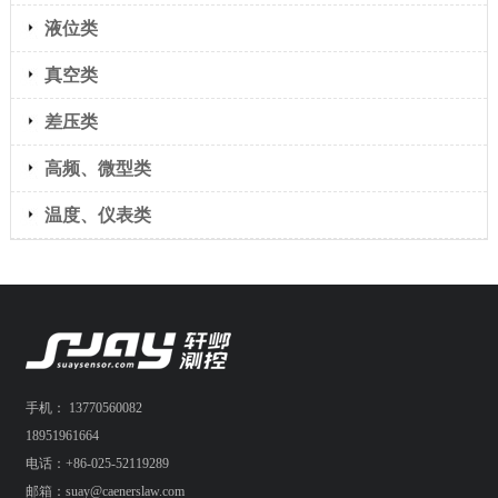
液位类
真空类
差压类
高频、微型类
温度、仪表类
手机： 13770560082
18951961664
电话：+86-025-52119289
邮箱：suay@caenerslaw.com