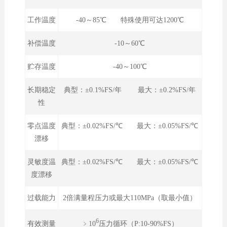
工作温度
-40～85℃ 特殊使用可达1200℃
补偿温度
-10～60℃
贮存温度
-40～100℃
长期稳定
典型：±0.1%FS/年 最大：±0.2%FS/年
性
零点温度
典型：±0.02%FS/℃ 最大：±0.05%FS/℃
漂移
灵敏度温
典型：±0.02%FS/℃ 最大：±0.05%FS/℃
度漂移
过载能力
2倍满量程压力或最大110MPa（取最小值）
6
﹥10
压力循环（P:10-90%FS）
有效测量