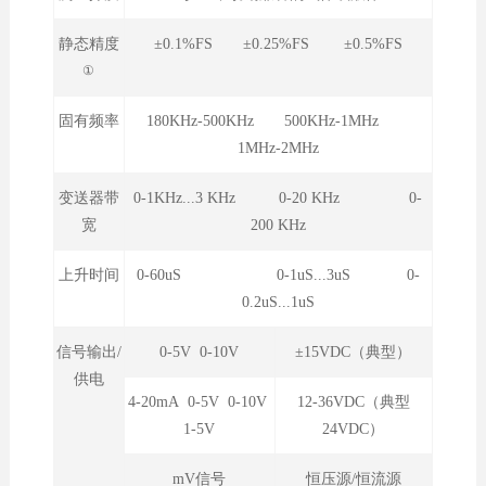
静态精度
±0.1%FS ±0.25%FS ±0.5%FS
①
固有频率
180KHz-500KHz 500KHz-1MHz
1MHz-2MHz
变送器带
0-1KHz...3 KHz 0-20 KHz 0-
宽
200 KHz
上升时间
0-60uS 0-1uS...3uS 0-
0.2uS...1uS
信号输出/
0-5V 0-10V
±15VDC（典型）
供电
4-20mA 0-5V 0-10V
12-36VDC（典型
1-5V
24VDC）
mV信号
恒压源/恒流源