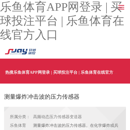
乐鱼体育APP网登录 | 买
球投注平台 | 乐鱼体育在
线官方入口
热搜乐鱼体育APP网登录 | 买球投注平台 | 乐鱼体育在线官方入口：
测量爆炸冲击波的压力传感器
所属分类：
高频动态压力传感器变送器
乐鱼体育
测量爆炸冲击波的压力传感器。在化学爆炸或兵