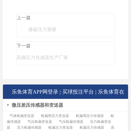
上一篇
爆破压力测量
下一篇
高频压力传感器生产厂家
乐鱼体育APP网登录 | 买球投注平台 | 乐鱼体育在
微压差压传感器和变送器
线官方入口展示
气体检漏变送器
检漏用压力变送器
检漏用压力传感器
检
漏传感器
气压检漏变送器
气压检漏传感器
压力检漏变送
器
压力检漏传感器
检漏压力变送器
检漏压力传感器
高