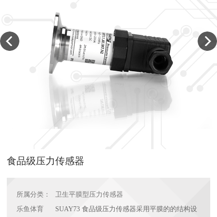
食品级压力传感器
所属分类：
卫生平膜型压力传感器
乐鱼体育
SUAY73 食品级压力传感器采用平膜的的结构设