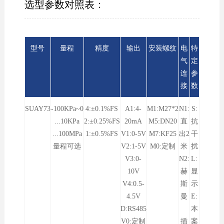
选型参数对照表：
型号
量程
精度
输出
安装螺纹
电
特
气
定
连
参
接
数
SUAY73
-100KPa~0
4:±0.1%FS
A1:4-
M1:M27*2
N1:
S:
...10KPa
2:±0.25%FS
20mA
M5:DN20
直
抗
...100MPa
1:±0.5%FS
V1:0-5V
M7:KF25
出2
干
量程可选
V2:1-5V
M0:定制
米
扰
V3:0-
N2:
L:
10V
赫
显
V4:0.5-
斯
示
4.5V
曼
E:
D:RS485
本
V0:定制
插
案