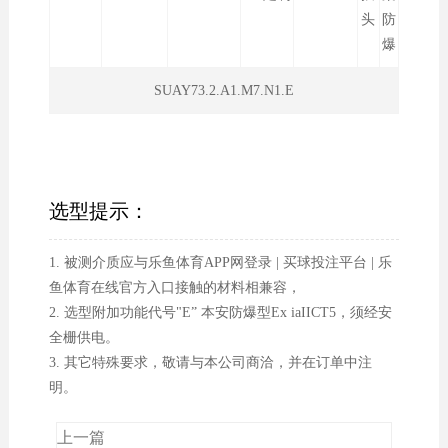
头
防
爆
SUAY73.2.A1.M7.N1.E
选型提示：
1. 被测介质应与乐鱼体育APP网登录 | 买球投注平台 | 乐
鱼体育在线官方入口接触的材料相兼容，
2. 选型附加功能代号"E” 本安防爆型Ex iaIICT5，须经安
全栅供电。
3. 其它特殊要求，敬请与本公司商洽，并在订单中注
明。
上一篇