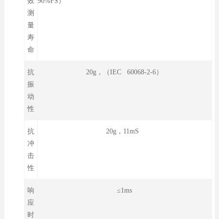
效
90%FS）
测
量
寿
命
抗
20g，（IEC 60068-2-6）
振
动
性
抗
20g，11mS
冲
击
性
响
≤1ms
应
时