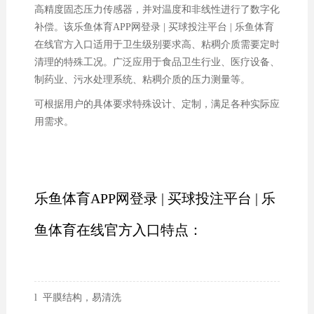
高精度固态压力传感器，并对温度和非线性进行了数字化
补偿。该乐鱼体育APP网登录 | 买球投注平台 | 乐鱼体育
在线官方入口适用于卫生级别要求高、粘稠介质需要定时
清理的特殊工况。广泛应用于食品卫生行业、医疗设备、
制药业、污水处理系统、粘稠介质的压力测量等。
可根据用户的具体要求特殊设计、定制，满足各种实际应
用需求。
乐鱼体育APP网登录 | 买球投注平台 | 乐
鱼体育在线官方入口特点：
l 平膜结构，易清洗