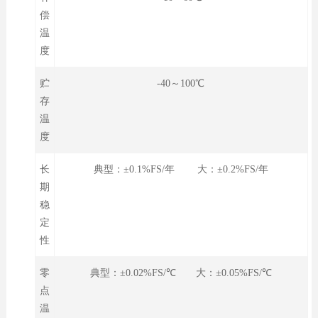
偿
温
度
贮
-40～100℃
存
温
度
长
典型：±0.1%FS/年 大：±0.2%FS/年
期
稳
定
性
零
典型：±0.02%FS/℃ 大：±0.05%FS/℃
点
温