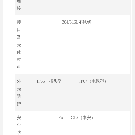
连
接
接
304/316L不锈钢
口
及
壳
体
材
料
外
IP65（插头型） IP67（电缆型）
壳
防
护
安
Ex iaⅡ CT5（本安）
全
防