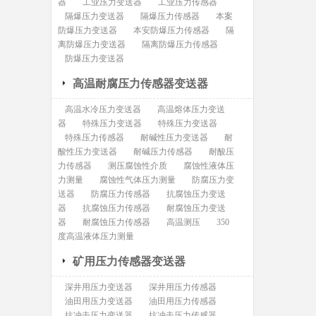
器
工业压力变送器
工业压力传感器
隔爆压力变送器
隔爆压力传感器
本案
防爆压力变送器
本安防爆压力传感器
隔
离防爆压力变送器
隔离防爆压力传感器
防爆压力变送器
高温耐腐压力传感器变送器
高温水冷压力变送器
高温熔体压力变送
器
特殊压力变送器
特殊压力变送器
特殊压力传感器
耐碱性压力变送器
耐
酸性压力变送器
耐碱压力传感器
耐酸压
力传感器
测压腐蚀性介质
腐蚀性液体压
力测量
腐蚀性气体压力测量
防腐压力变
送器
防腐压力传感器
抗腐蚀压力变送
器
抗腐蚀压力传感器
耐腐蚀压力变送
器
耐腐蚀压力传感器
高温测压
350
度高温液体压力测量
矿用压力传感器变送器
深井用压力变送器
深井用压力传感器
油田用压力变送器
油田用压力传感器
抗冲击压力变送器
抗冲击压力传感器