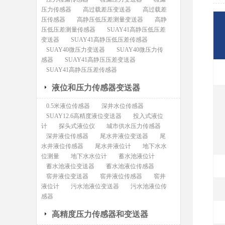
压力传感器
高过载差压变送器
高过载差
压传感器
高静压低压差测量变送器
高静
压低压差测量传感器
SUAY41高静压低压差
变送器
SUAY41高静压低压差传感器
SUAY40微压力变送器
SUAY40微压力传
感器
SUAY41高静压压差变送器
SUAY41高静压压差传感器
液位和压力传感器变送器
0.5米液位传感器
深井水位传感器
SUAY12.6高精度液位变送器
投入式液位
计
探头式液位仪
城市供水压力传感器
深井液位传感器
尾水井液位变送器
尾
水井液位传感器
尾水井液位计
地下水水
位测量
地下水水位计
蓄水池液位计
蓄水池液位变送器
蓄水池液位传感器
窖井液位变送器
窖井液位传感器
窖井
液位计
污水池液位变送器
污水池液位传
感器
高精度压力传感器和变送器