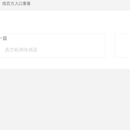
线官方入口重量
一篇
真空检测传感器