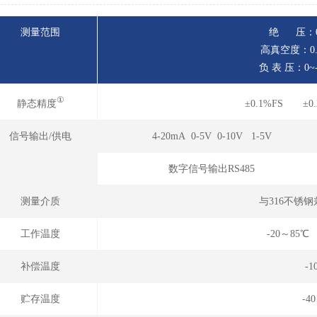
测量范围
绝 压：0-1
高真空度：0.02
负 表 压：0~-5
①
静态精度
±0.1%FS ±0
信号输出/供电
4-20mA 0-5V 0-10V 1-5V
数字信号输出RS485
测量介质
与316不锈
工作温度
-2
补偿温度
-1
贮存温度
-4