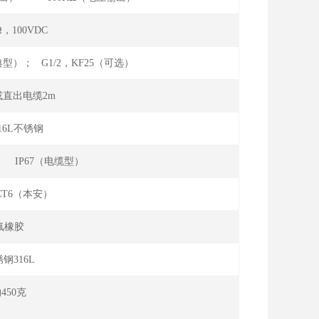
Ω，100VDC
6（典型）； G1/2，KF25（可选）
直出电缆2m
316L不锈钢
） IP67（电缆型）
Ⅱ CT6（本安）
氟橡胶
钢316L
450克