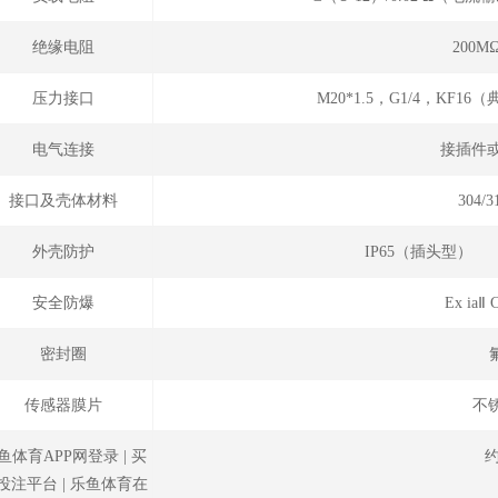
绝缘电阻
200M
压力接口
M20*1.5，G1/4，KF1
电气连接
接插件或
接口及壳体材料
304/
外壳防护
IP65（插头型
安全防爆
Ex ia
密封圈
传感器膜片
不锈
鱼体育APP网登录 | 买
约
投注平台 | 乐鱼体育在