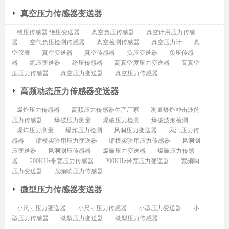
真空压力传感器变送器
绝压传感器 绝压变送器
真空负压传感器
真空计用压力传感
器
空气负压检测传感器
真空检测传感器
真空压力计
真
空仪表
真空变送器
真空传感器
负压变送器
负压传感
器
绝压变送器
绝压传感器
高真空度压力变送器
高真空
度压力传感器
真空压力变送器
真空压力传感器
高频动态压力传感器变送器
爆炸压力传感器
高频压力传感器生产厂家
测量爆炸冲击波的
压力传感器
爆破压力测量
爆破压力检测
爆破波形检测
爆炸压力测量
爆炸压力检测
风洞压力变送器
风洞压力传
感器
缩模实验用压力变送器
缩模实验用压力传感器
风洞测
压变送器
风洞测压传感器
爆破压力变送器
爆破压力传感
器
200KHz带宽压力传感器
200KHz带宽压力变送器
宽频响
压力变送器
宽频响压力传感器
微型压力传感器变送器
小尺寸压力变送器
小尺寸压力传感器
小型压力变送器
小
型压力传感器
微型压力变送器
微型压力传感器