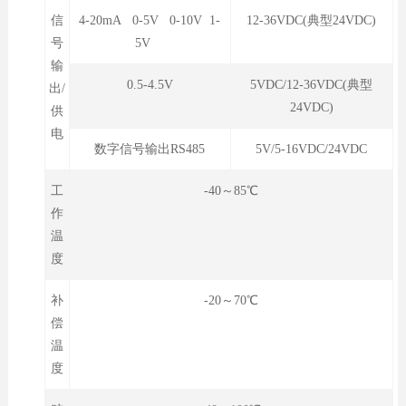
信
4-20mA 0-5V 0-10V 1-
12-36VDC(典型24VDC)
号
5V
输
0.5-4.5V
5VDC/12-36VDC(典型
出/
24VDC)
供
电
数字信号输出RS485
5V/5-16VDC/24VDC
工
-40～85℃
作
温
度
补
-20～70℃
偿
温
度