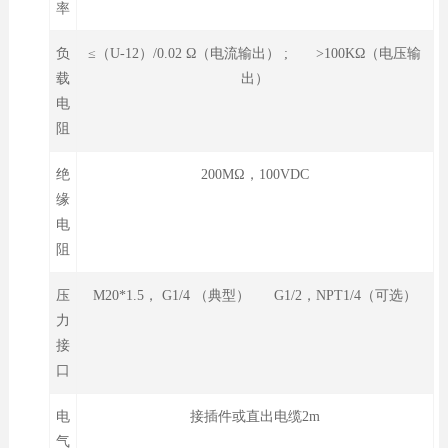
率
负
≤（U-12）/0.02 Ω（电流输出） ; >100KΩ（电压输
载
出）
电
阻
绝
200MΩ，100VDC
缘
电
阻
压
M20*1.5， G1/4 （典型） G1/2，NPT1/4（可选）
力
接
口
电
接插件或直出电缆2m
气