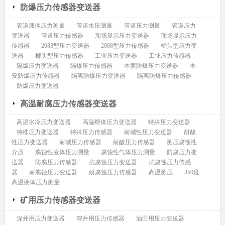
防爆压力传感器变送器
管道液体压力测量
管道水压测量
管道压力测量
管道压力
变送器
管道压力传感器
现场显示压力变送器
现场显示压力
传感器
2088型压力变送器
2088型压力传感器
榔头型压力变
送器
榔头型压力传感器
工业压力变送器
工业压力传感器
隔爆压力变送器
隔爆压力传感器
本案防爆压力变送器
本
安防爆压力传感器
隔离防爆压力变送器
隔离防爆压力传感器
防爆压力变送器
高温耐腐压力传感器变送器
高温水冷压力变送器
高温熔体压力变送器
特殊压力变送器
特殊压力变送器
特殊压力传感器
耐碱性压力变送器
耐酸
性压力变送器
耐碱压力传感器
耐酸压力传感器
测压腐蚀性
介质
腐蚀性液体压力测量
腐蚀性气体压力测量
防腐压力变
送器
防腐压力传感器
抗腐蚀压力变送器
抗腐蚀压力传感
器
耐腐蚀压力变送器
耐腐蚀压力传感器
高温测压
350度
高温液体压力测量
矿用压力传感器变送器
深井用压力变送器
深井用压力传感器
油田用压力变送器