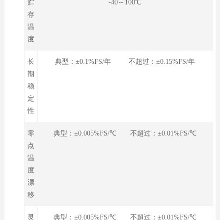
贮
-40～100℃
存
温
度
长
典型：±0.1%FS/年 不超过：±0.15%FS/年
期
稳
定
性
零
典型：±0.005%FS/℃ 不超过：±0.01%FS/℃
点
温
度
漂
移
灵
典型：±0.005%FS/℃ 不超过：±0.01%FS/℃