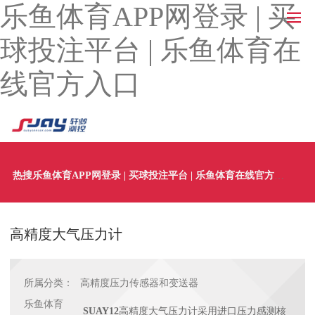
乐鱼体育APP网登录 | 买
球投注平台 | 乐鱼体育在
线官方入口
热搜乐鱼体育APP网登录 | 买球投注平台 | 乐鱼体育在线官方入口：
高精度大气压力计
所属分类：
高精度压力传感器和变送器
乐鱼体育
SUAY12
高精度大气压力计采用进口压力感测核