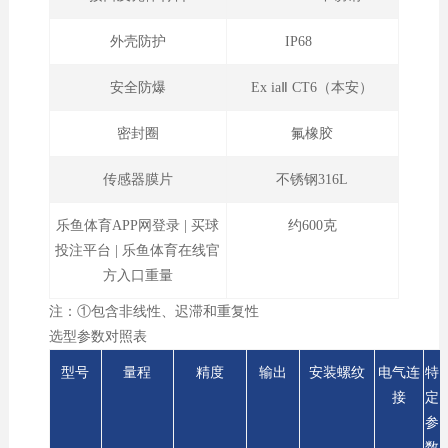
外壳防护
IP68
安全防爆
Ex iaⅡ CT6（本安）
密封圈
氟橡胶
传感器膜片
不锈钢316L
乐鱼体育APP网登录 | 买球
约600克
投注平台 | 乐鱼体育在线官
方入口重量
注：①包含非线性、迟滞和重复性
选型参数对照表
型号
量程
精度
输出
安装螺纹
电气连
特
接
定
参
数