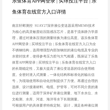
乐鱼体育APP网登录 | 买球投注平台 | 乐
鱼体育在线官方入口详情
南京轩邺测控 SUAY27深井液位变送器采用MEMS技术
为核心的高灵敏度硅压阻感压芯片，是基于流体静力学原
理，通过对液体压强的测量转换为液位高度。该乐鱼体育
APP网登录 | 买球投注平台 | 乐鱼体育在线官方入口为全
不锈钢结构，选用增强型内部加钢丝的液位电缆及专业的
水密封技术，使得参考压力腔与大气相通，既保证了乐鱼
体育APP网登录 | 买球投注平台 | 乐鱼体育在线官方入口
的长期稳定性，又极大提高了液位变送器的综合使用精
度。全密封潜入式测量，一体化结构和标准化的输出信
号，为现场使用和自动化控制提供了方便。再通过合理的
选择、设计接液材料、电缆、护管等，可对不同介质的液
位进行测量，适用于深井矿井液位测量、地下水水位、水
文检测、水库、河道、海洋等水下长期测量。
可根据用户的具体要求特殊定制、设计，满足各种液位测