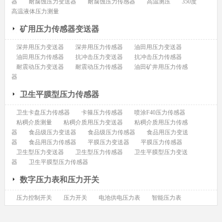
器
耐腐蚀压力变送器
耐腐蚀压力传感器
高温测压
350度
高温液体压力测量
矿用压力传感器变送器
深井用压力变送器
深井用压力传感器
油田用压力变送器
油田用压力传感器
抗冲击压力变送器
抗冲击压力传感器
耐震动压力变送器
耐震动压力传感器
油田矿井用压力传感
器
卫生平膜型压力传感器
卫生卡盘压力传感器
卡箍压力传感器
喷涂F40压力传感器
粘稠介质测量
粘稠介质用压力变送器
粘稠介质用压力传感
器
食品级压力变送器
食品级压力传感器
食品用压力变送
器
食品用压力传感器
平膜压力变送器
平膜压力传感器
卫生型压力变送器
卫生型压力传感器
卫生平膜型压力变送
器
卫生平膜型压力传感器
数字压力表和压力开关
压力控制开关
压力开关
电池供电压力表
智能压力表