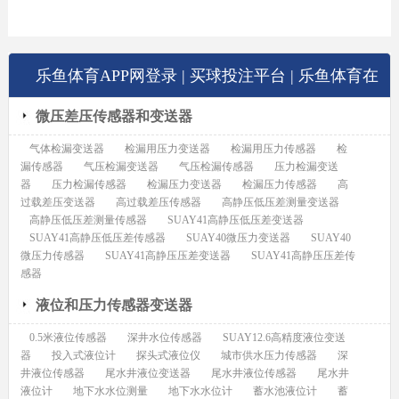
乐鱼体育APP网登录 | 买球投注平台 | 乐鱼体育在
微压差压传感器和变送器
线官方入口展示
气体检漏变送器
检漏用压力变送器
检漏用压力传感器
检
漏传感器
气压检漏变送器
气压检漏传感器
压力检漏变送
器
压力检漏传感器
检漏压力变送器
检漏压力传感器
高
过载差压变送器
高过载差压传感器
高静压低压差测量变送器
高静压低压差测量传感器
SUAY41高静压低压差变送器
SUAY41高静压低压差传感器
SUAY40微压力变送器
SUAY40
微压力传感器
SUAY41高静压压差变送器
SUAY41高静压压差传
感器
液位和压力传感器变送器
0.5米液位传感器
深井水位传感器
SUAY12.6高精度液位变送
器
投入式液位计
探头式液位仪
城市供水压力传感器
深
井液位传感器
尾水井液位变送器
尾水井液位传感器
尾水井
液位计
地下水水位测量
地下水水位计
蓄水池液位计
蓄