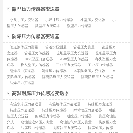
微型压力传感器变送器
小尺寸压力变送器
小尺寸压力传感器
小型压力变送器
小
型压力传感器
微型压力变送器
微型压力传感器
防爆压力传感器变送器
管道液体压力测量
管道水压测量
管道压力测量
管道压力
变送器
管道压力传感器
现场显示压力变送器
现场显示压力
传感器
2088型压力变送器
2088型压力传感器
榔头型压力变
送器
榔头型压力传感器
工业压力变送器
工业压力传感器
隔爆压力变送器
隔爆压力传感器
本案防爆压力变送器
本
安防爆压力传感器
隔离防爆压力变送器
隔离防爆压力传感器
防爆压力变送器
高温耐腐压力传感器变送器
高温水冷压力变送器
高温熔体压力变送器
特殊压力变送器
特殊压力变送器
特殊压力传感器
耐碱性压力变送器
耐酸
性压力变送器
耐碱压力传感器
耐酸压力传感器
测压腐蚀性
介质
腐蚀性液体压力测量
腐蚀性气体压力测量
防腐压力变
送器
防腐压力传感器
抗腐蚀压力变送器
抗腐蚀压力传感