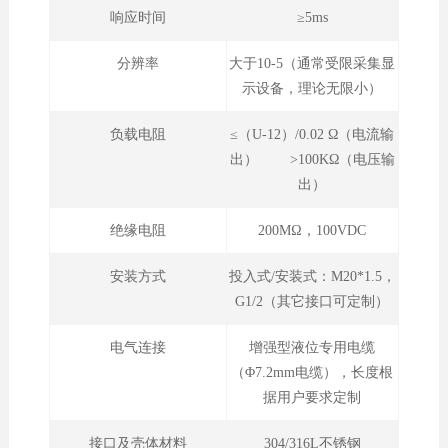
响应时间
≥5ms
分辨率
大于10-5（通常受限采集显
示设备，理论无限小）
负载电阻
≤（U-12）/0.02 Ω（电流输
出） >100KΩ（电压输
出）
绝缘电阻
200MΩ，100VDC
安装方式
投入式/安装式：M20*1.5，
G1/2（其它接口可定制）
电气连接
增强型液位专用电缆
（Φ7.2mm电缆），长度根
据用户要求定制
接口及壳体材料
304/316L不锈钢