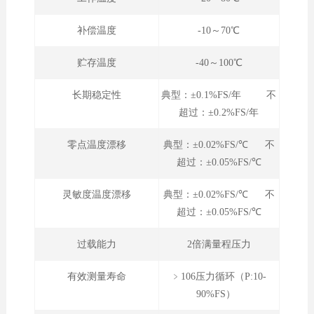
补偿温度
-10～70℃
贮存温度
-40～100℃
长期稳定性
典型：±0.1%FS/年 不
超过：±0.2%FS/年
零点温度漂移
典型：±0.02%FS/℃ 不
超过：±0.05%FS/℃
灵敏度温度漂移
典型：±0.02%FS/℃ 不
超过：±0.05%FS/℃
过载能力
2倍满量程压力
有效测量寿命
﹥106压力循环（P:10-
90%FS）