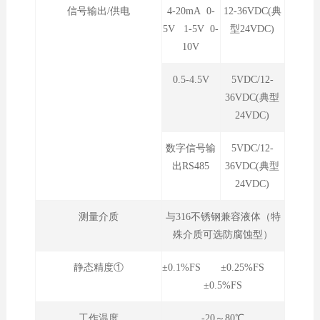
信号输出/供电
4-20mA 0-
12-36VDC(典
5V 1-5V 0-
型24VDC)
10V
0.5-4.5V
5VDC/12-
36VDC(典型
24VDC)
数字信号输
5VDC/12-
出RS485
36VDC(典型
24VDC)
测量介质
与316不锈钢兼容液体（特
殊介质可选防腐蚀型）
静态精度①
±0.1%FS ±0.25%FS
±0.5%FS
工作温度
-20～80℃