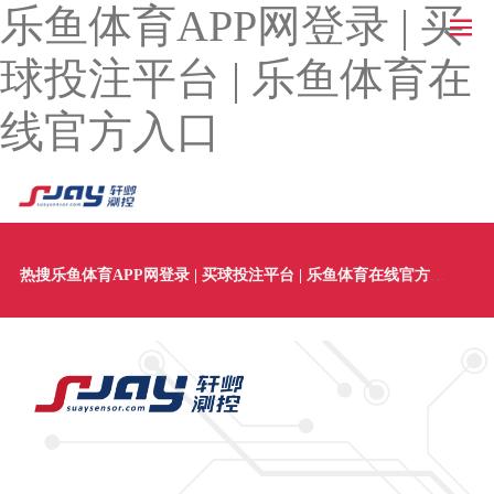
乐鱼体育APP网登录 | 买
球投注平台 | 乐鱼体育在
线官方入口
热搜乐鱼体育APP网登录 | 买球投注平台 | 乐鱼体育在线官方入口：