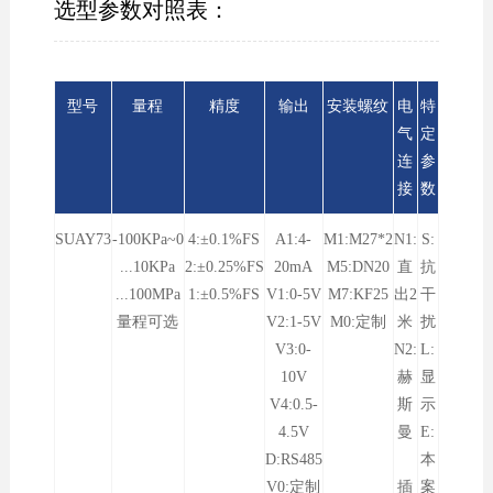
选型参数对照表：
型号
量程
精度
输出
安装螺纹
电
特
气
定
连
参
接
数
SUAY73
-100KPa~0
4:±0.1%FS
A1:4-
M1:M27*2
N1:
S:
...10KPa
2:±0.25%FS
20mA
M5:DN20
直
抗
...100MPa
1:±0.5%FS
V1:0-5V
M7:KF25
出2
干
量程可选
V2:1-5V
M0:定制
米
扰
V3:0-
N2:
L:
10V
赫
显
V4:0.5-
斯
示
4.5V
曼
E:
D:RS485
本
V0:定制
插
案