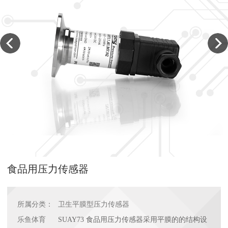
食品用压力传感器
所属分类：
卫生平膜型压力传感器
乐鱼体育
SUAY73 食品用压力传感器采用平膜的的结构设