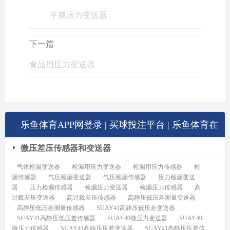
平膜压力变送器
下一篇
食品用压力变送器
乐鱼体育APP网登录 | 买球投注平台 | 乐鱼体育在
微压差压传感器和变送器
线官方入口展示
气体检漏变送器
检漏用压力变送器
检漏用压力传感器
检
漏传感器
气压检漏变送器
气压检漏传感器
压力检漏变送
器
压力检漏传感器
检漏压力变送器
检漏压力传感器
高
过载差压变送器
高过载差压传感器
高静压低压差测量变送器
高静压低压差测量传感器
SUAY41高静压低压差变送器
SUAY41高静压低压差传感器
SUAY40微压力变送器
SUAY40
微压力传感器
SUAY41高静压压差变送器
SUAY41高静压压差传