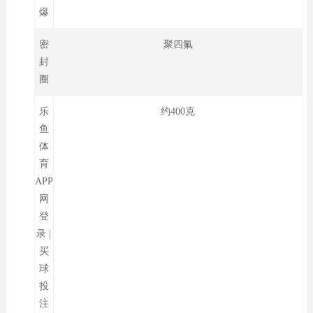
爆
密
聚四氟
封
圈
乐
约400克
鱼
体
育
APP
网
登
录 |
买
球
投
注