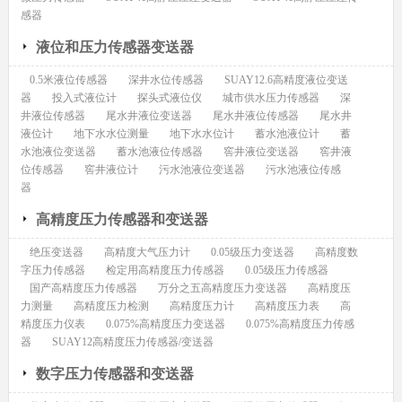
感器
液位和压力传感器变送器
0.5米液位传感器
深井水位传感器
SUAY12.6高精度液位变送
器
投入式液位计
探头式液位仪
城市供水压力传感器
深
井液位传感器
尾水井液位变送器
尾水井液位传感器
尾水井
液位计
地下水水位测量
地下水水位计
蓄水池液位计
蓄
水池液位变送器
蓄水池液位传感器
窖井液位变送器
窖井液
位传感器
窖井液位计
污水池液位变送器
污水池液位传感
器
高精度压力传感器和变送器
绝压变送器
高精度大气压力计
0.05级压力变送器
高精度数
字压力传感器
检定用高精度压力传感器
0.05级压力传感器
国产高精度压力传感器
万分之五高精度压力变送器
高精度压
力测量
高精度压力检测
高精度压力计
高精度压力表
高
精度压力仪表
0.075%高精度压力变送器
0.075%高精度压力传感
器
SUAY12高精度压力传感器/变送器
数字压力传感器和变送器