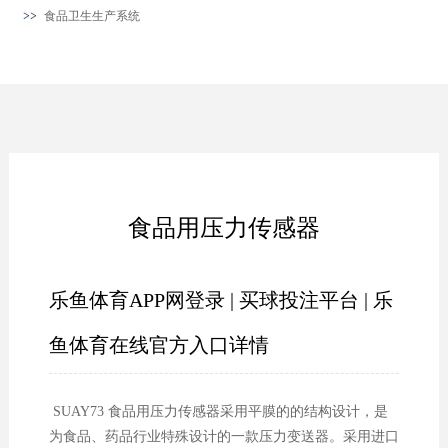
食品卫生生产系统
食品用压力传感器
乐鱼体育APP网登录 | 买球投注平台 | 乐
鱼体育在线官方入口详情
SUAY73 食品用压力传感器采用平膜的的结构设计，是
为食品、药品行业特殊设计的一款压力变送器。采用进口