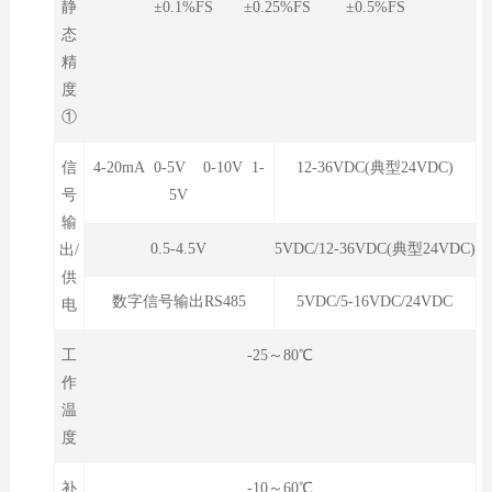
静
±0.1%FS ±0.25%FS ±0.5%FS
态
精
度
①
信
4-20mA 0-5V 0-10V 1-
12-36VDC(典型24VDC)
号
5V
输
0.5-4.5V
5VDC/12-36VDC(典型24VDC)
出/
供
数字信号输出RS485
5VDC/5-16VDC/24VDC
电
工
-25～80℃
作
温
度
补
-10～60℃