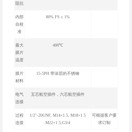
阻抗
内部
80% FS ± 1%
自校
准
最大
400℃
膜片
温度
膜片
15-5PH 带涂层的不锈钢
材料
电气
五芯航空插件，六芯航空插件
连接
过程
1/2″-20UNF, M14×1.5, M18×1.5
可根据客户要
连接
M22×1.5,G3/4
求订制