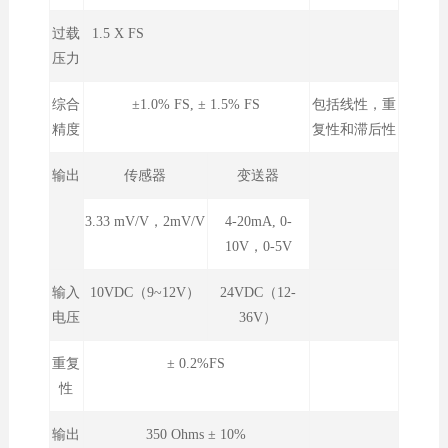
过载
1.5 X FS
压力
综合
±1.0% FS, ± 1.5% FS
包括线性，重
精度
复性和滞后性
输出
传感器
变送器
3.33 mV/V，2mV/V
4-20mA, 0-
10V，0-5V
输入
10VDC（9~12V）
24VDC（12-
电压
36V）
重复
± 0.2%FS
性
输出
350 Ohms ± 10%