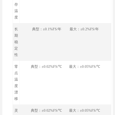
存
温
度
长
典型：±0.1%FS/年 最大：±0.2%FS/年
期
稳
定
性
零
典型：±0.02%FS/℃ 最大：±0.05%FS/℃
点
温
度
漂
移
灵
典型：±0.02%FS/℃ 最大：±0.05%FS/℃