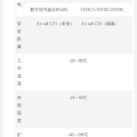
电
数字信号输出RS485
5VDC/5-16VDC/24VDC
安
Ex iaⅡ CT5（本安） Ex iaⅡ CT6（隔爆）
全
防
爆
工
-20～80℃
作
温
度
补
-10～60℃
偿
温
度
贮
-40～100℃