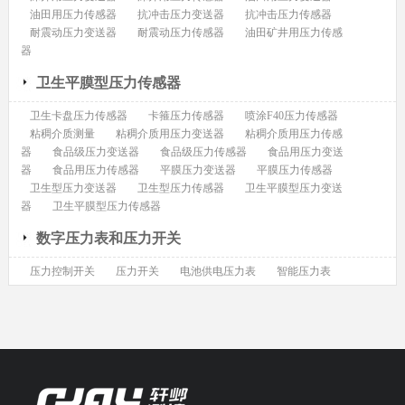
油田用压力传感器
抗冲击压力变送器
抗冲击压力传感器
耐震动压力变送器
耐震动压力传感器
油田矿井用压力传感
器
卫生平膜型压力传感器
卫生卡盘压力传感器
卡箍压力传感器
喷涂F40压力传感器
粘稠介质测量
粘稠介质用压力变送器
粘稠介质用压力传感
器
食品级压力变送器
食品级压力传感器
食品用压力变送
器
食品用压力传感器
平膜压力变送器
平膜压力传感器
卫生型压力变送器
卫生型压力传感器
卫生平膜型压力变送
器
卫生平膜型压力传感器
数字压力表和压力开关
压力控制开关
压力开关
电池供电压力表
智能压力表