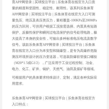
育APP网登录 | 买球投注平台 | 乐鱼体育在线官方入口质
量的精度和坚固性、稳定性、耐用性。该系列乐鱼体育
APP网登录 | 买球投注平台 | 乐鱼体育在线官方入口可测
量负压、绝压及表压类压力，量程覆盖-100KPa至200MPa
的压力区间，可供用户根据工况按需选择。内置具有短路
保护、反极性保护和瞬间过电流保护的信号处理电路，极
大提高了本身的安全性，可输出多种标准电压电流及数字
信号。该款乐鱼体育APP网登录 | 买球投注平台 | 乐鱼体
育在线官方入口分为本安型和隔爆型，是专为高爆炸危险
测压环境所设计的压力变送器，可选装防爆软管接口螺纹
（M20*1.5或G1/2），广泛应用于工业过程控制、冶金、
电力、化工、矿井、锅炉、天然气、油田及煤矿等领域。
可根据用户的具体要求特殊设计、定制，满足各种实际应
用需求。
乐鱼体育APP网登录 | 买球投注平台 | 乐鱼体育在线官方
入口特点：