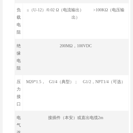
负
≤（U-12）/0.02 Ω（电流输出） >100KΩ（电压输
载
出）
电
阻
绝
200MΩ，100VDC
缘
电
阻
压
M20*1.5， G1/4（典型）； G1/2，NPT1/4（可选）
力
接
口
电
接插件（本安）或直出电缆2m
气
连