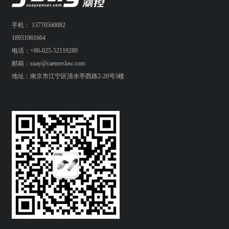
手机： 13770560082
18951961664
电话：+86-025-52119289
邮箱：suay@caenerslaw.com
地址：南京市江宁区清水亭西路2-20号3楼