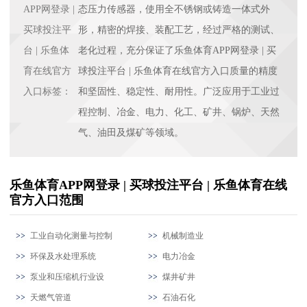
APP网登录 |
态压力传感器，使用全不锈钢或铸造一体式外
买球投注平
形，精密的焊接、装配工艺，经过严格的测试、
台 | 乐鱼体
老化过程，充分保证了乐鱼体育APP网登录 | 买
育在线官方
球投注平台 | 乐鱼体育在线官方入口质量的精度
入口标签：
和坚固性、稳定性、耐用性。广泛应用于工业过
程控制、冶金、电力、化工、矿井、锅炉、天然
气、油田及煤矿等领域。
乐鱼体育APP网登录 | 买球投注平台 | 乐鱼体育在线
官方入口范围
工业自动化测量与控制
机械制造业
环保及水处理系统
电力冶金
泵业和压缩机行业设
煤井矿井
天燃气管道
石油石化