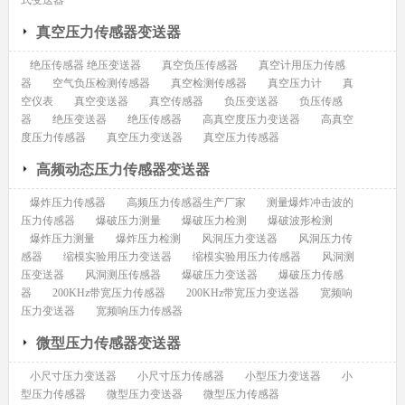
式变送器
真空压力传感器变送器
绝压传感器 绝压变送器
真空负压传感器
真空计用压力传感
器
空气负压检测传感器
真空检测传感器
真空压力计
真
空仪表
真空变送器
真空传感器
负压变送器
负压传感
器
绝压变送器
绝压传感器
高真空度压力变送器
高真空
度压力传感器
真空压力变送器
真空压力传感器
高频动态压力传感器变送器
爆炸压力传感器
高频压力传感器生产厂家
测量爆炸冲击波的
压力传感器
爆破压力测量
爆破压力检测
爆破波形检测
爆炸压力测量
爆炸压力检测
风洞压力变送器
风洞压力传
感器
缩模实验用压力变送器
缩模实验用压力传感器
风洞测
压变送器
风洞测压传感器
爆破压力变送器
爆破压力传感
器
200KHz带宽压力传感器
200KHz带宽压力变送器
宽频响
压力变送器
宽频响压力传感器
微型压力传感器变送器
小尺寸压力变送器
小尺寸压力传感器
小型压力变送器
小
型压力传感器
微型压力变送器
微型压力传感器