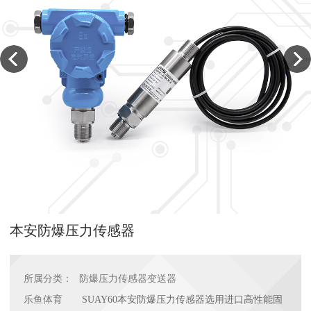
本安防爆压力传感器
所属分类：
防爆压力传感器变送器
乐鱼体育
SUAY60本安防爆压力传感器选用进口高性能固