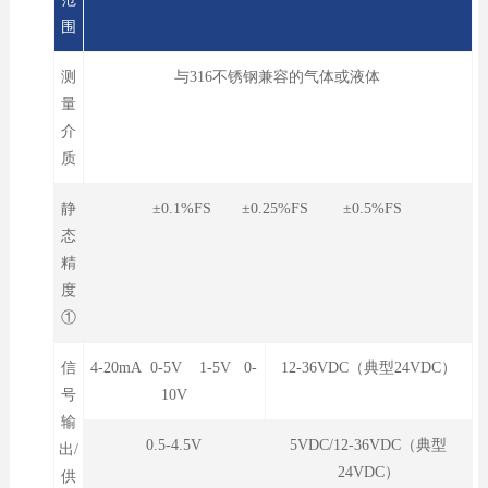
围
测
与316不锈钢兼容的气体或液体
量
介
质
静
±0.1%FS ±0.25%FS ±0.5%FS
态
精
度
①
信
4-20mA 0-5V 1-5V 0-
12-36VDC（典型24VDC）
号
10V
输
0.5-4.5V
5VDC/12-36VDC（典型
出/
24VDC）
供