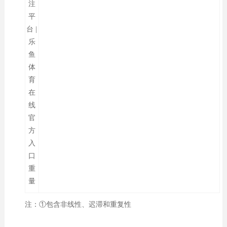
注
平
台 |
乐
鱼
体
育
在
线
官
方
入
口
重
量
注：①包含非线性、迟滞和重复性