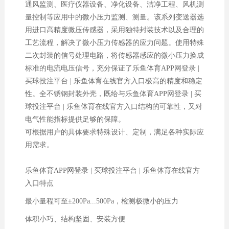
通风监测、医疗仪器设备、净化设备、洁净工程、风机测
量控制等应用中的微小压力监测、测量。该系列变送器选
用进口高精度微压传感器，采用独特封装技术以及合理的
工艺流程，解决了微小压力传感器的应力问题。使用特殊
二次封装的信号处理电路，将传感器感应的微小压力换成
标准的电流电压信号，充分保证了乐鱼体育APP网登录 |
买球投注平台 | 乐鱼体育在线官方入口极高的精度和稳定
性。全不锈钢封装外壳，既给与乐鱼体育APP网登录 | 买
球投注平台 | 乐鱼体育在线官方入口结构的可靠性，又对
电气性能指标提供足够的保障。
可根据用户的具体要求特殊设计、定制，满足各种实际应
用需求。
乐鱼体育APP网登录 | 买球投注平台 | 乐鱼体育在线官方
入口特点
最小量程可至±200Pa...500Pa，检测极微小的压力
体积小巧、结构坚固、安装方便