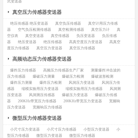
式变送器
真空压力传感器变送器
绝压传感器 绝压变送器
真空负压传感器
真空计用压力传感
器
空气负压检测传感器
真空检测传感器
真空压力计
真
空仪表
真空变送器
真空传感器
负压变送器
负压传感
器
绝压变送器
绝压传感器
高真空度压力变送器
高真空
度压力传感器
真空压力变送器
真空压力传感器
高频动态压力传感器变送器
爆炸压力传感器
高频压力传感器生产厂家
测量爆炸冲击波的
压力传感器
爆破压力测量
爆破压力检测
爆破波形检测
爆炸压力测量
爆炸压力检测
风洞压力变送器
风洞压力传
感器
缩模实验用压力变送器
缩模实验用压力传感器
风洞测
压变送器
风洞测压传感器
爆破压力变送器
爆破压力传感
器
200KHz带宽压力传感器
200KHz带宽压力变送器
宽频响
压力变送器
宽频响压力传感器
微型压力传感器变送器
小尺寸压力变送器
小尺寸压力传感器
小型压力变送器
小
型压力传感器
微型压力变送器
微型压力传感器