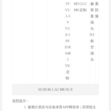
5V
M3:G1/2
赫
案
V2:
M0:定制
斯
防
1-5
曼
爆
V
插
V3:
头
0-1
N3:
0V
航
D:R
空
S48
插
5
头
V0:
定
制
SUAY40.1.A1.M8.N1.E
选型提示：
1. 被测介质应与乐鱼体育APP网登录 | 买球投注