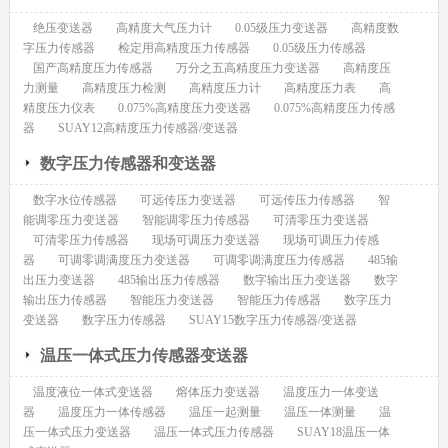
绝压变送器
高精度大气压力计
0.05级压力变送器
高精度数
字压力传感器
检定用高精度压力传感器
0.05级压力传感器
国产高精度压力传感器
万分之五高精度压力变送器
高精度压
力测量
高精度压力检测
高精度压力计
高精度压力表
高
精度压力仪表
0.075%高精度压力变送器
0.075%高精度压力传感
器
SUAY12高精度压力传感器/变送器
数字压力传感器和变送器
数字水位传感器
可远传压力变送器
可远传压力传感器
智
能调零压力变送器
智能调零压力传感器
可清零压力变送器
可清零压力传感器
现场可调压力变送器
现场可调压力传感
器
可调零调满度压力变送器
可调零调满度压力传感器
485输
出压力变送器
485输出压力传感器
数字输出压力变送器
数字
输出压力传感器
智能压力变送器
智能压力传感器
数字压力
变送器
数字压力传感器
SUAY15数字压力传感器/变送器
温压一体式压力传感器变送器
温度液位一体式变送器
熔体压力变送器
温度压力一体变送
器
温度压力一体传感器
温压一起测量
温压一体测量
温
压一体式压力变送器
温压一体式压力传感器
SUAY18温压一体