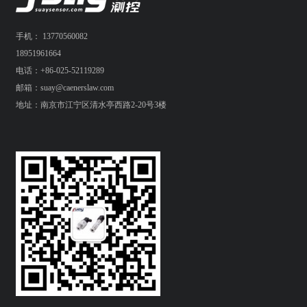
手机： 13770560082
18951961664
电话：+86-025-52119289
邮箱：suay@caenerslaw.com
地址：南京市江宁区清水亭西路2-20号3楼