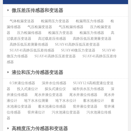
微压差压传感器和变送器
线官方入口展示
气体检漏变送器
检漏用压力变送器
检漏用压力传感器
检
漏传感器
气压检漏变送器
气压检漏传感器
压力检漏变送
器
压力检漏传感器
检漏压力变送器
检漏压力传感器
高
过载差压变送器
高过载差压传感器
高静压低压差测量变送器
高静压低压差测量传感器
SUAY41高静压低压差变送器
SUAY41高静压低压差传感器
SUAY40微压力变送器
SUAY40
微压力传感器
SUAY41高静压压差变送器
SUAY41高静压压差传
感器
液位和压力传感器变送器
0.5米液位传感器
深井水位传感器
SUAY12.6高精度液位变送
器
投入式液位计
探头式液位仪
城市供水压力传感器
深
井液位传感器
尾水井液位变送器
尾水井液位传感器
尾水井
液位计
地下水水位测量
地下水水位计
蓄水池液位计
蓄
水池液位变送器
蓄水池液位传感器
窖井液位变送器
窖井液
位传感器
窖井液位计
污水池液位变送器
污水池液位传感
器
高精度压力传感器和变送器