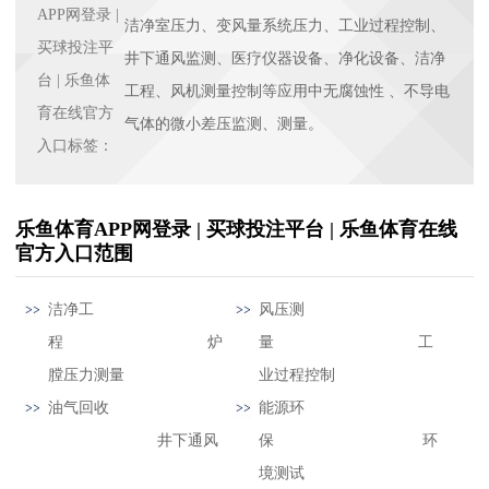
APP网登录 |
洁净室压力、变风量系统压力、工业过程控制、
买球投注平
井下通风监测、医疗仪器设备、净化设备、洁净
台 | 乐鱼体
工程、风机测量控制等应用中无腐蚀性 、不导电
育在线官方
气体的微小差压监测、测量。
入口标签：
乐鱼体育APP网登录 | 买球投注平台 | 乐鱼体育在线
官方入口范围
洁净工
风压测
程 炉
量 工
膛压力测量
业过程控制
油气回收
能源环
井下通风
保 环
境测试