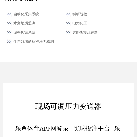
自动化采集系统
科研院校
水文地质监测
电力化工
设备检漏系统
远距离测压系统
生产领域的标准压力检测
现场可调压力变送器
乐鱼体育APP网登录 | 买球投注平台 | 乐