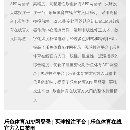
APP网登录 |
高精度、高稳定性乐鱼体育APP网登录 | 买球投
买球投注平
注平台 | 乐鱼体育在线官方入口系列。采用高精
台 | 乐鱼体
模拟前端、RISC指令处理器结合进口MEMS传感
育在线官方
器作为中心感测元件，运用非线性修正技术、数
入口标签：
字化温度补偿电路，经过多点测试和精确补偿，
提高了乐鱼体育APP网登录 | 买球投注平台 | 乐鱼
体育在线官方入口非线性、重复性、迟滞指标的
综合精度，优化了温度变化对乐鱼体育APP网登
录 | 买球投注平台 | 乐鱼体育在线官方入口输出
信号的影响，提高了乐鱼体育APP网登录 | 买球
投注平台 | 乐鱼体育在线官方入口的整体测量精
度。
乐鱼体育APP网登录 | 买球投注平台 | 乐鱼体育在线
官方入口范围