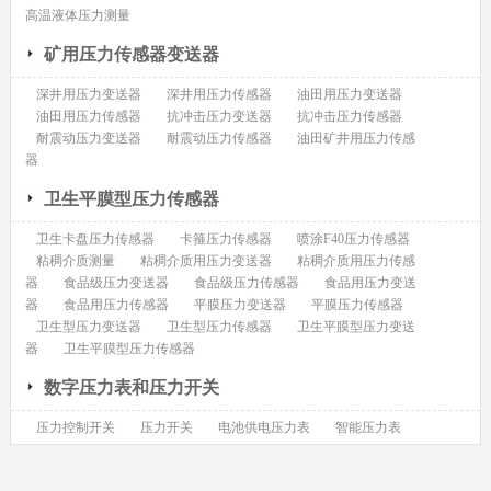
高温液体压力测量
矿用压力传感器变送器
深井用压力变送器
深井用压力传感器
油田用压力变送器
油田用压力传感器
抗冲击压力变送器
抗冲击压力传感器
耐震动压力变送器
耐震动压力传感器
油田矿井用压力传感
器
卫生平膜型压力传感器
卫生卡盘压力传感器
卡箍压力传感器
喷涂F40压力传感器
粘稠介质测量
粘稠介质用压力变送器
粘稠介质用压力传感
器
食品级压力变送器
食品级压力传感器
食品用压力变送
器
食品用压力传感器
平膜压力变送器
平膜压力传感器
卫生型压力变送器
卫生型压力传感器
卫生平膜型压力变送
器
卫生平膜型压力传感器
数字压力表和压力开关
压力控制开关
压力开关
电池供电压力表
智能压力表