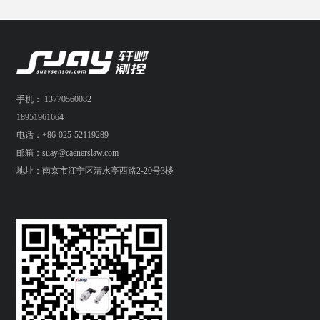
手机： 13770560082
18951961664
电话：+86-025-52119289
邮箱：suay@caenerslaw.com
地址：南京市江宁区清水亭西路2-20号3楼