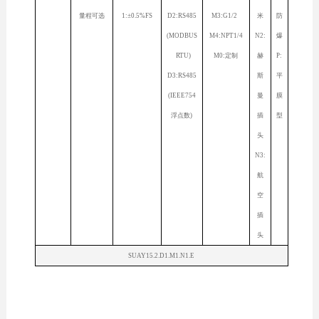
量程可选
1:±0.5%FS
D2:RS485
M3:G1/2
米
防
(MODBUS
M4:NPT1/4
N2:
爆
RTU)
M0:定制
赫
P:
D3:RS485
斯
平
(IEEE754
曼
膜
浮点数)
插
型
头
N3:
航
空
插
头
SUAY15.2.D1.M1.N1.E