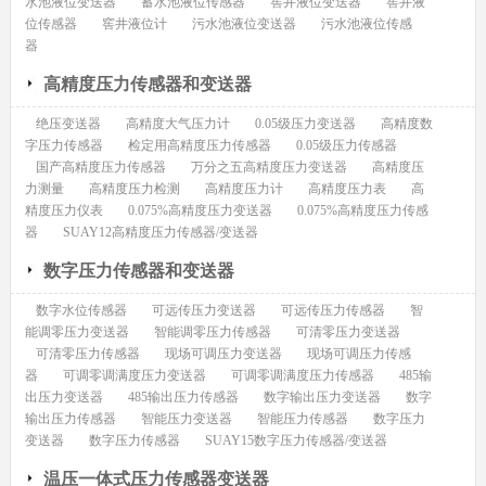
水池液位变送器
蓄水池液位传感器
窖井液位变送器
窖井液
位传感器
窖井液位计
污水池液位变送器
污水池液位传感
器
高精度压力传感器和变送器
绝压变送器
高精度大气压力计
0.05级压力变送器
高精度数
字压力传感器
检定用高精度压力传感器
0.05级压力传感器
国产高精度压力传感器
万分之五高精度压力变送器
高精度压
力测量
高精度压力检测
高精度压力计
高精度压力表
高
精度压力仪表
0.075%高精度压力变送器
0.075%高精度压力传感
器
SUAY12高精度压力传感器/变送器
数字压力传感器和变送器
数字水位传感器
可远传压力变送器
可远传压力传感器
智
能调零压力变送器
智能调零压力传感器
可清零压力变送器
可清零压力传感器
现场可调压力变送器
现场可调压力传感
器
可调零调满度压力变送器
可调零调满度压力传感器
485输
出压力变送器
485输出压力传感器
数字输出压力变送器
数字
输出压力传感器
智能压力变送器
智能压力传感器
数字压力
变送器
数字压力传感器
SUAY15数字压力传感器/变送器
温压一体式压力传感器变送器