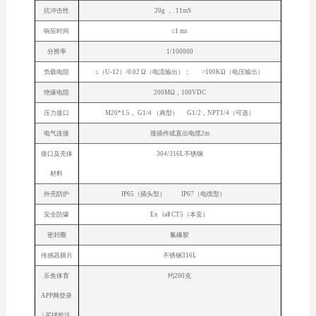
抗冲击性
20g ， 11mS
响应时间
≤1 ms
分辨率
1/100000
负载电阻
≤（U-12）/0.02 Ω（电流输出）； >100KΩ（电压输出）
绝缘电阻
200MΩ，100VDC
压力接口
M20*1.5， G1/4 （典型） G1/2，NPT1/4（可选）
电气连接
接插件或直出电缆2m
接口及壳体
304/316L不锈钢
材料
外壳防护
IP65（插头型） IP67（电缆型）
安全防爆
Ex iaⅡ CT5（本安）
密封圈
氟橡胶
传感器膜片
不锈钢316L
乐鱼体育
约200克
APP网登录
| 买球投注