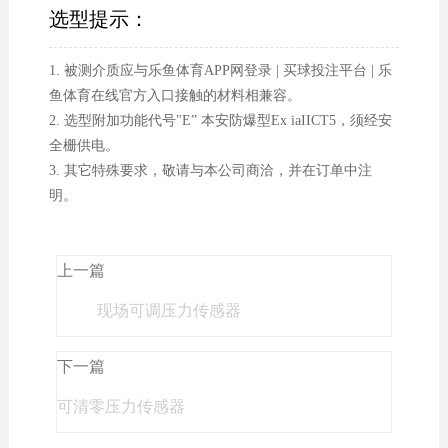
选型提示：
1. 被测介质应与乐鱼体育APP网登录 | 买球投注平台 | 乐
鱼体育在线官方入口接触的材料相兼容。
2. 选型附加功能代号"E” 本安防爆型Ex iaIICT5，须经安
全栅供电。
3. 其它特殊要求，敬请与本公司商洽，并在订单中注
明。
上一篇
现场可调压力传感器
下一篇
可清零压力传感器