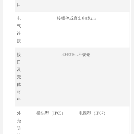
口
电
接插件或直出电缆2m
气
连
接
接
304/316L不锈钢
口
及
壳
体
材
料
外
插头型（IP65） 电缆型（IP67）
壳
防