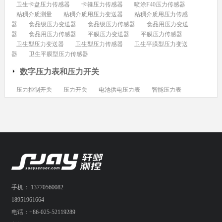
卫生卡盘压力传感器
卡箍压力传感器
喷涂F40压力传感器
粘稠介质测量
粘稠介质用压力变送器
粘稠介质用压力传感
器
食品级压力变送器
食品级压力传感器
食品用压力变送
器
食品用压力传感器
平膜压力变送器
平膜压力传感器
卫生型压力变送器
卫生型压力传感器
卫生平膜型压力变送
器
卫生平膜型压力传感器
数字压力表和压力开关
压力控制开关
压力开关
电池供电压力表
智能压力表
手机： 13770560082
18951961664
电话：+86-025-52119289