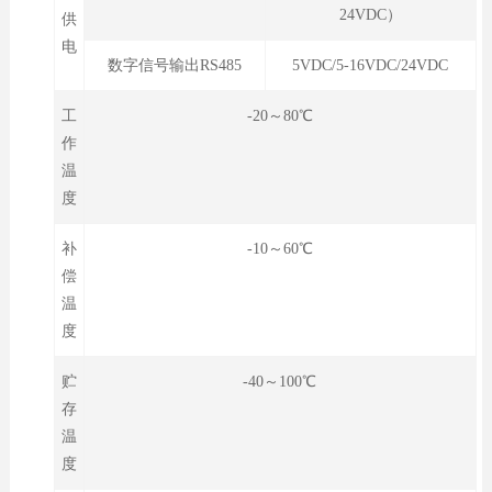
24VDC）
供
电
数字信号输出RS485
5VDC/5-16VDC/24VDC
工
-20～80℃
作
温
度
补
-10～60℃
偿
温
度
贮
-40～100℃
存
温
度