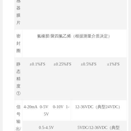
感
器
膜
片
密
氟橡胶/聚四氟乙烯（根据测量介质决定）
封
圈
静
±0.1%FS ±0.25%FS ±0.5%FS ±1%FS
态
精
度
①
信
4-20mA 0-5V 0-10V 1-
12-36VDC（典型24VDC）
号
5V
输
0.5-4.5V
5VDC/12-36VDC（典型
出/