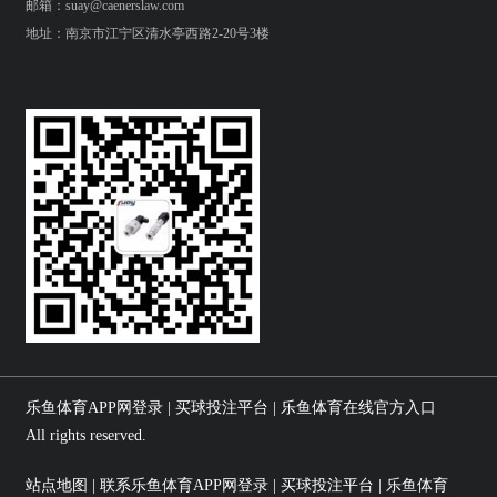
邮箱：suay@caenerslaw.com
地址：南京市江宁区清水亭西路2-20号3楼
乐鱼体育APP网登录 | 买球投注平台 | 乐鱼体育在线官方入口
All rights reserved.
站点地图 | 联系乐鱼体育APP网登录 | 买球投注平台 | 乐鱼体育