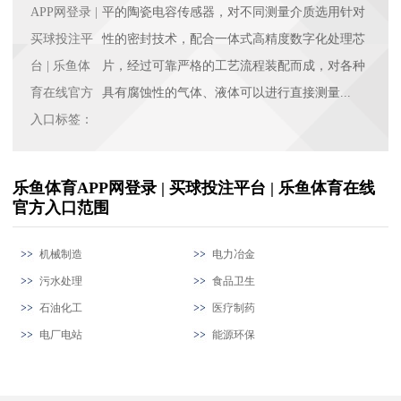
APP网登录 |
平的陶瓷电容传感器，对不同测量介质选用针对
买球投注平
性的密封技术，配合一体式高精度数字化处理芯
台 | 乐鱼体
片，经过可靠严格的工艺流程装配而成，对各种
育在线官方
具有腐蚀性的气体、液体可以进行直接测量...
入口标签：
乐鱼体育APP网登录 | 买球投注平台 | 乐鱼体育在线
官方入口范围
机械制造
电力冶金
污水处理
食品卫生
石油化工
医疗制药
电厂电站
能源环保