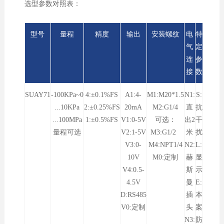
选型参数对照表：
型号
量程
精度
输出
安装螺纹
电
特
气
定
连
参
接
数
SUAY71
-100KPa~0
4:±0.1%FS
A1:4-
M1:M20*1.5
N1:
S:
...10KPa
2:±0.25%FS
20mA
M2:G1/4
直
抗
...100MPa
1:±0.5%FS
V1:0-5V
可选：
出2
干
量程可选
V2:1-5V
M3:G1/2
米
扰
V3:0-
M4:NPT1/4
N2:
L:
10V
M0:定制
赫
显
V4:0.5-
斯
示
4.5V
曼
E:
D:RS485
插
本
V0:定制
头
案
N3:
防