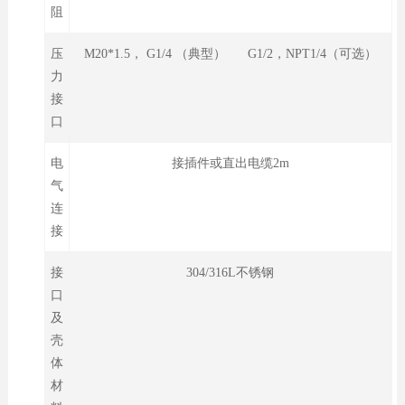
阻
压
M20*1.5， G1/4 （典型） G1/2，NPT1/4（可选）
力
接
口
电
接插件或直出电缆2m
气
连
接
接
304/316L不锈钢
口
及
壳
体
材