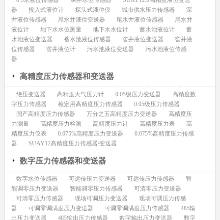
0.5米液位传感器
深井水位传感器
SUAY12.6高精度液位变送
器
投入式液位计
探头式液位仪
城市供水压力传感器
深
井液位传感器
尾水井液位变送器
尾水井液位传感器
尾水井
液位计
地下水水位测量
地下水水位计
蓄水池液位计
蓄
水池液位变送器
蓄水池液位传感器
窖井液位变送器
窖井液
位传感器
窖井液位计
污水池液位变送器
污水池液位传感
器
高精度压力传感器和变送器
绝压变送器
高精度大气压力计
0.05级压力变送器
高精度数
字压力传感器
检定用高精度压力传感器
0.05级压力传感器
国产高精度压力传感器
万分之五高精度压力变送器
高精度压
力测量
高精度压力检测
高精度压力计
高精度压力表
高
精度压力仪表
0.075%高精度压力变送器
0.075%高精度压力传感
器
SUAY12高精度压力传感器/变送器
数字压力传感器和变送器
数字水位传感器
可远传压力变送器
可远传压力传感器
智
能调零压力变送器
智能调零压力传感器
可清零压力变送器
可清零压力传感器
现场可调压力变送器
现场可调压力传感
器
可调零调满度压力变送器
可调零调满度压力传感器
485输
出压力变送器
485输出压力传感器
数字输出压力变送器
数字