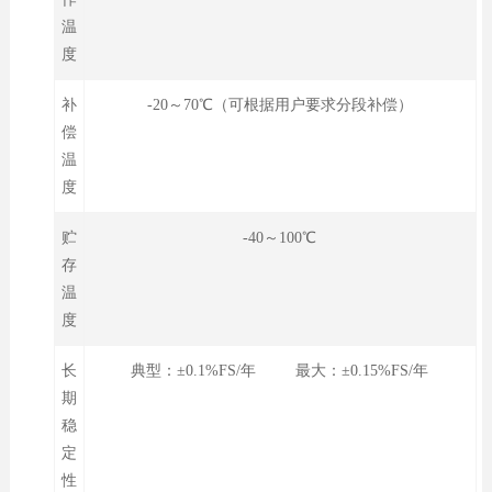
温
度
补
-20～70℃（可根据用户要求分段补偿）
偿
温
度
贮
-40～100℃
存
温
度
长
典型：±0.1%FS/年 最大：±0.15%FS/年
期
稳
定
性