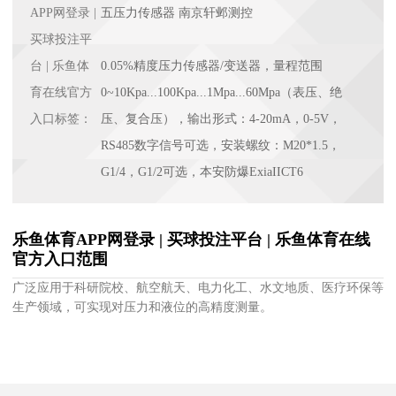
APP网登录 |
五压力传感器 南京轩邺测控
买球投注平
台 | 乐鱼体
0.05%精度压力传感器/变送器，量程范围
育在线官方
0~10Kpa...100Kpa...1Mpa...60Mpa（表压、绝
入口标签：
压、复合压），输出形式：4-20mA，0-5V，
RS485数字信号可选，安装螺纹：M20*1.5，
G1/4，G1/2可选，本安防爆ExiaIICT6
乐鱼体育APP网登录 | 买球投注平台 | 乐鱼体育在线
官方入口范围
广泛应用于科研院校、航空航天、电力化工、水文地质、医疗环保等
生产领域，可实现对压力和液位的高精度测量。