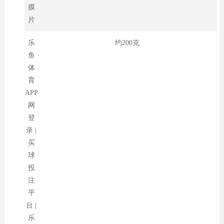
膜
片
乐
约200克
鱼
体
育
APP
网
登
录 |
买
球
投
注
平
台 |
乐