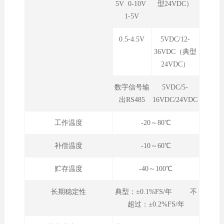
5V 0-10V
型24VDC）
1-5V
0.5-4.5V
5VDC/12-
36VDC（典型
24VDC）
数字信号输
5VDC/5-
出RS485
16VDC/24VDC
工作温度
-20～80℃
补偿温度
-10～60℃
贮存温度
-40～100℃
长期稳定性
典型：±0.1%FS/年 不
超过：±0.2%FS/年