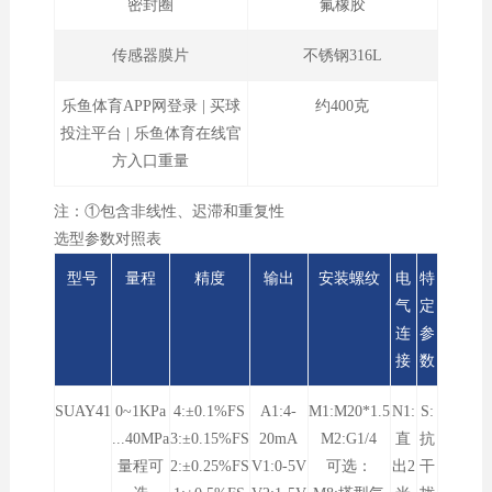
密封圈
氟橡胶
传感器膜片
不锈钢316L
乐鱼体育APP网登录 | 买球
约400克
投注平台 | 乐鱼体育在线官
方入口重量
注：①包含非线性、迟滞和重复性
选型参数对照表
型号
量程
精度
输出
安装螺纹
电
特
气
定
连
参
接
数
SUAY41
0~1KPa
4:±0.1%FS
A1:4-
M1:M20*1.5
N1:
S:
...40MPa
3:±0.15%FS
20mA
M2:G1/4
直
抗
量程可
2:±0.25%FS
V1:0-5V
可选：
出2
干