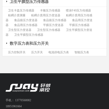
卫生平膜型压力传感器
卫生卡盘压力传感器
卡箍压力传感器
喷涂F40压力传感器
粘稠介质测量
粘稠介质用压力变送器
粘稠介质用压力传感
器
食品级压力变送器
食品级压力传感器
食品用压力变送
器
食品用压力传感器
平膜压力变送器
平膜压力传感器
卫生型压力变送器
卫生型压力传感器
卫生平膜型压力变送
器
卫生平膜型压力传感器
数字压力表和压力开关
压力控制开关
压力开关
电池供电压力表
智能压力表
手机： 13770560082
18951961664