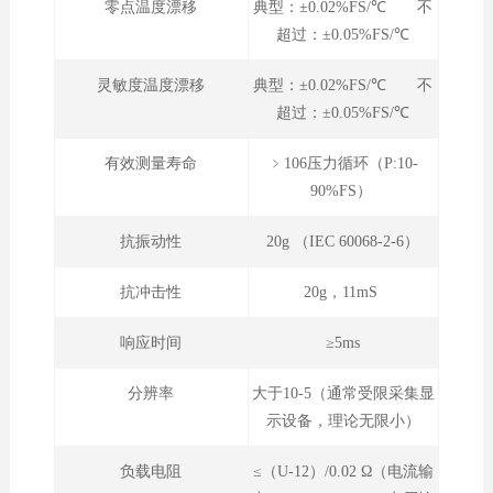
零点温度漂移
典型：±0.02%FS/℃ 不
超过：±0.05%FS/℃
灵敏度温度漂移
典型：±0.02%FS/℃ 不
超过：±0.05%FS/℃
有效测量寿命
﹥106压力循环（P:10-
90%FS）
抗振动性
20g （IEC 60068-2-6）
抗冲击性
20g，11mS
响应时间
≥5ms
分辨率
大于10-5（通常受限采集显
示设备，理论无限小）
负载电阻
≤（U-12）/0.02 Ω（电流输