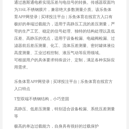
通过惠斯通电桥实现压差与电信号的转换。传感器双面均
为316L不锈钢膜片，兼容绝大多数测量介质。该乐鱼体
育APP网登录 | 买球投注平台 | 乐鱼体育在线官方入口有
极好的单端过载能力，适用于高静压工况的差压测量，严
苛的生产工艺、稳定的信号处理、独特的结构处理以及低
压差、高静压的优点，适用于设备检漏、电磁阀检漏、过
滤器前后差压测量、化工、流体压差测量、密封罐体液位
高度测量、工业过程控制、液压气动等应用领域。
可根据用户的具体要求特殊设计、定制，满足各种实际应
用需求。
乐鱼体育APP网登录 | 买球投注平台 | 乐鱼体育在线官方
入口特点
T型双端不锈钢结构，小巧坚固
高静压、低差压测量，特别适合设备检漏、系统压差测量
等
极高的单边过载能力，自身具有很好的过载保护