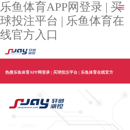
乐鱼体育APP网登录 | 买
球投注平台 | 乐鱼体育在
线官方入口
热搜乐鱼体育APP网登录 | 买球投注平台 | 乐鱼体育在线官方入口：