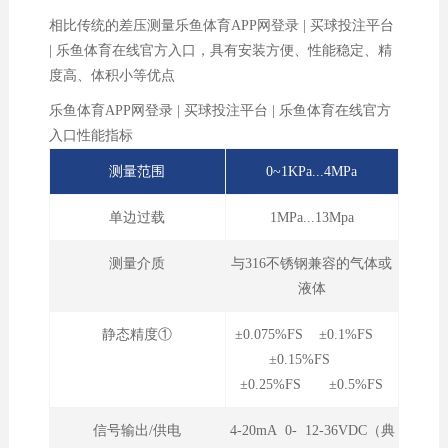
相比传统的差压测量乐鱼体育APP网登录 | 买球投注平台
| 乐鱼体育在线官方入口，具有安装方便、性能稳定、精
度高、体积小等优点
乐鱼体育APP网登录 | 买球投注平台 | 乐鱼体育在线官方
入口性能指标
测量范围
0~1KPa...4MPa
单边过载
1MPa...13Mpa
测量介质
与316不锈钢兼容的气体或
液体
静态精度①
±0.075%FS ±0.1%FS
±0.15%FS
±0.25%FS ±0.5%FS
信号输出/供电
4-20mA 0-
12-36VDC（典