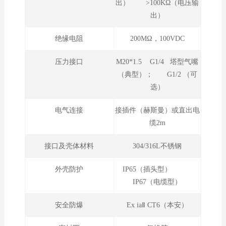
出） >100KΩ（电压输
出）
绝缘电阻
200MΩ，100VDC
压力接口
M20*1.5 G1/4 塔型气嘴
（典型）； G1/2 （可
选）
电气连接
接插件（赫斯曼）或直出电
缆2m
接口及壳体材料
304/316L不锈钢
外壳防护
IP65（插头型）
IP67（电缆型）
安全防爆
Ex iaⅡ CT6（本安）