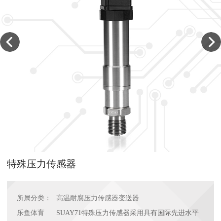
特殊压力传感器
所属分类：
高温耐腐压力传感器变送器
乐鱼体育
SUAY71特殊压力传感器采用具有国际先进水平