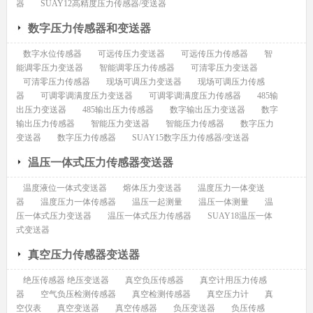
器
SUAY12高精度压力传感器/变送器
数字压力传感器和变送器
数字水位传感器
可远传压力变送器
可远传压力传感器
智
能调零压力变送器
智能调零压力传感器
可清零压力变送器
可清零压力传感器
现场可调压力变送器
现场可调压力传感
器
可调零调满度压力变送器
可调零调满度压力传感器
485输
出压力变送器
485输出压力传感器
数字输出压力变送器
数字
输出压力传感器
智能压力变送器
智能压力传感器
数字压力
变送器
数字压力传感器
SUAY15数字压力传感器/变送器
温压一体式压力传感器变送器
温度液位一体式变送器
熔体压力变送器
温度压力一体变送
器
温度压力一体传感器
温压一起测量
温压一体测量
温
压一体式压力变送器
温压一体式压力传感器
SUAY18温压一体
式变送器
真空压力传感器变送器
绝压传感器 绝压变送器
真空负压传感器
真空计用压力传感
器
空气负压检测传感器
真空检测传感器
真空压力计
真
空仪表
真空变送器
真空传感器
负压变送器
负压传感