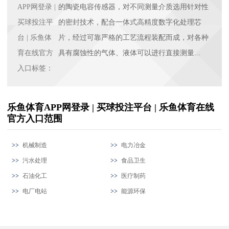
APP网登录 |
的陶瓷电容传感器，对不同测量介质选用针对性
买球投注平
的密封技术，配合一体式高精度数字化处理芯
台 | 乐鱼体
片，经过可靠严格的工艺流程装配而成，对各种
育在线官方
具有腐蚀性的气体、液体可以进行直接测量...
入口标签：
乐鱼体育APP网登录 | 买球投注平台 | 乐鱼体育在线
官方入口范围
机械制造
电力冶金
污水处理
食品卫生
石油化工
医疗制药
电厂电站
能源环保