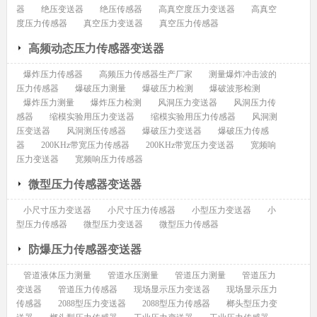
器
绝压变送器
绝压传感器
高真空度压力变送器
高真空
度压力传感器
真空压力变送器
真空压力传感器
高频动态压力传感器变送器
爆炸压力传感器
高频压力传感器生产厂家
测量爆炸冲击波的
压力传感器
爆破压力测量
爆破压力检测
爆破波形检测
爆炸压力测量
爆炸压力检测
风洞压力变送器
风洞压力传
感器
缩模实验用压力变送器
缩模实验用压力传感器
风洞测
压变送器
风洞测压传感器
爆破压力变送器
爆破压力传感
器
200KHz带宽压力传感器
200KHz带宽压力变送器
宽频响
压力变送器
宽频响压力传感器
微型压力传感器变送器
小尺寸压力变送器
小尺寸压力传感器
小型压力变送器
小
型压力传感器
微型压力变送器
微型压力传感器
防爆压力传感器变送器
管道液体压力测量
管道水压测量
管道压力测量
管道压力
变送器
管道压力传感器
现场显示压力变送器
现场显示压力
传感器
2088型压力变送器
2088型压力传感器
榔头型压力变