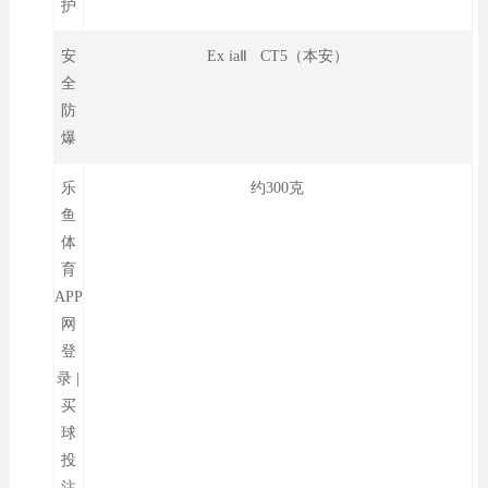
护
安
Ex iaⅡ CT5（本安）
全
防
爆
乐
约300克
鱼
体
育
APP
网
登
录 |
买
球
投
注