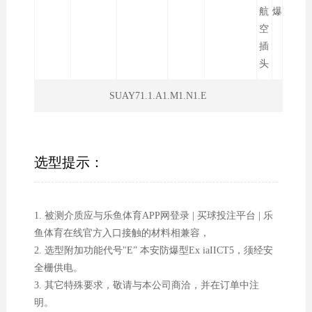
航
爆
空
插
头
SUAY71.1.A1.M1.N1.E
选型提示：
1. 被测介质应与乐鱼体育APP网登录 | 买球投注平台 | 乐
鱼体育在线官方入口接触的材料相兼容，
2. 选型附加功能代号"E” 本安防爆型Ex iaIICT5，须经安
全栅供电。
3. 其它特殊要求，敬请与本公司商洽，并在订单中注
明。