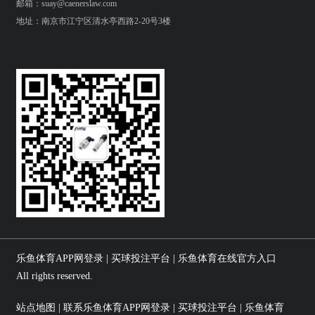
邮箱：suay@caenerslaw.com
地址：南京市江宁区清水亭西路2-20号3楼
乐鱼体育APP网登录 | 买球投注平台 | 乐鱼体育在线官方入口
All rights reserved.
站点地图 | 联系乐鱼体育APP网登录 | 买球投注平台 | 乐鱼体育