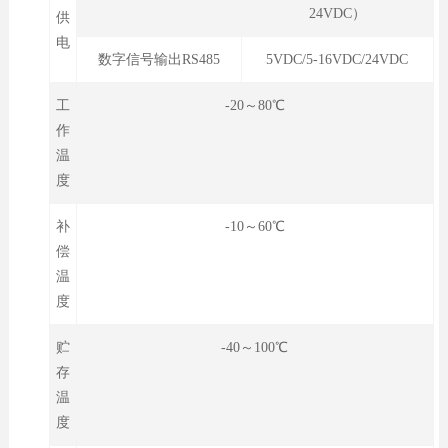
24VDC）
供
电
数字信号输出RS485
5VDC/5-16VDC/24VDC
工
-20～80℃
作
温
度
补
-10～60℃
偿
温
度
贮
-40～100℃
存
温
度