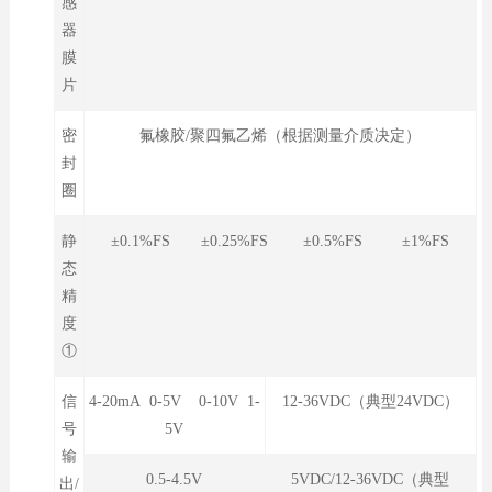
感
器
膜
片
密
氟橡胶/聚四氟乙烯（根据测量介质决定）
封
圈
静
±0.1%FS ±0.25%FS ±0.5%FS ±1%FS
态
精
度
①
信
4-20mA 0-5V 0-10V 1-
12-36VDC（典型24VDC）
号
5V
输
0.5-4.5V
5VDC/12-36VDC（典型
出/