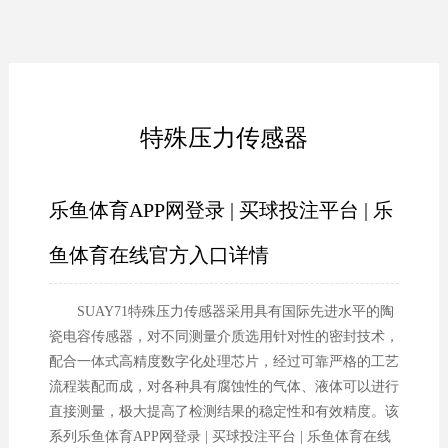
特殊压力传感器
乐鱼体育APP网登录 | 买球投注平台 | 乐
鱼体育在线官方入口详情
SUAY71特殊压力传感器采用具有国际先进水平的陶
瓷电容传感器，对不同测量介质选用针对性的密封技术，
配合一体式高精度数字化处理芯片，经过可靠严格的工艺
流程装配而成，对各种具有腐蚀性的气体、液体可以进行
直接测量，极大提高了检测结果的稳定性和有效精度。该
系列乐鱼体育APP网登录 | 买球投注平台 | 乐鱼体育在线