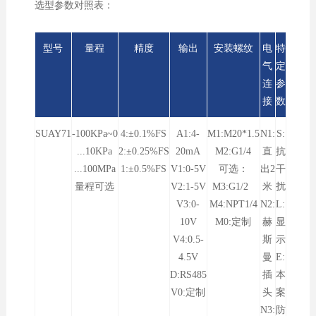
选型参数对照表：
型号
量程
精度
输出
安装螺纹
电
特
气
定
连
参
接
数
SUAY71
-100KPa~0
4:±0.1%FS
A1:4-
M1:M20*1.5
N1:
S:
...10KPa
2:±0.25%FS
20mA
M2:G1/4
直
抗
...100MPa
1:±0.5%FS
V1:0-5V
可选：
出2
干
量程可选
V2:1-5V
M3:G1/2
米
扰
V3:0-
M4:NPT1/4
N2:
L:
10V
M0:定制
赫
显
V4:0.5-
斯
示
4.5V
曼
E:
D:RS485
插
本
V0:定制
头
案
N3:
防