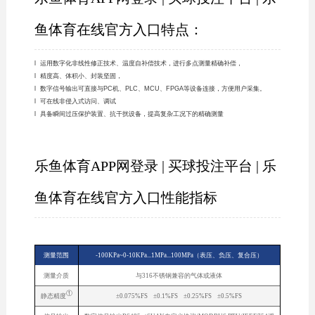
鱼体育在线官方入口特点：
l 运用数字化非线性修正技术、温度自补偿技术，进行多点测量精确补偿，
l 精度高、体积小、封装坚固，
l 数字信号输出可直接与PC机、PLC、MCU、FPGA等设备连接，方便用户采集。
l 可在线非侵入式访问、调试
l 具备瞬间过压保护装置、抗干扰设备，提高复杂工况下的精确测量
乐鱼体育APP网登录 | 买球投注平台 | 乐
鱼体育在线官方入口性能指标
测量范围
-100KPa~0-10KPa...1MPa...100MPa（表压、负压、复合压）
测量介质
与316不锈钢兼容的气体或液体
①
静态精度
±0.075%FS ±0.1%FS ±0.25%FS ±0.5%FS