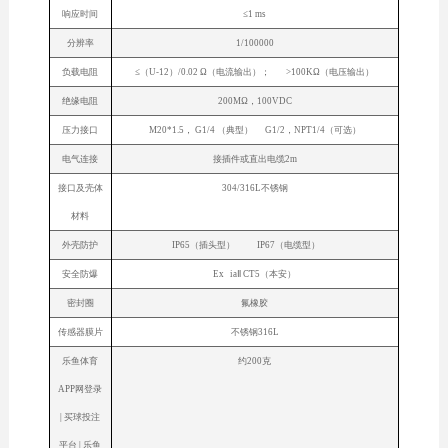
响应时间
≤1 ms
分辨率
1/100000
负载电阻
≤（U-12）/0.02 Ω（电流输出）； >100KΩ（电压输出）
绝缘电阻
200MΩ，100VDC
压力接口
M20*1.5， G1/4 （典型） G1/2，NPT1/4（可选）
电气连接
接插件或直出电缆2m
接口及壳体
304/316L不锈钢
材料
外壳防护
IP65（插头型） IP67（电缆型）
安全防爆
Ex iaⅡ CT5（本安）
密封圈
氟橡胶
传感器膜片
不锈钢316L
乐鱼体育
约200克
APP网登录
| 买球投注
平台 | 乐鱼