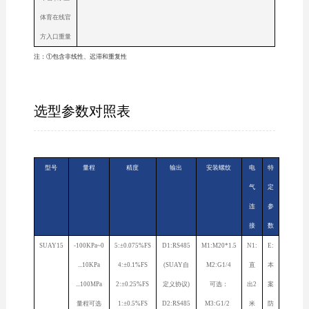
体育在线官
方入口重量
注：①包含非线性、迟滞和重复性
选型参数对照表
型号
量程
精度
输出
安装螺纹
电
特
气
定
连
参
接
数
SUAY15
-100KPa~0
5:±0.075%FS
D1:RS485
M1:M20*1.5
N1:
E:
...10KPa
4:±0.1%FS
(SUAY自
M2:G1/4
直
本
...100MPa
2:±0.25%FS
定义协议)
可选：
出2
案
量程可选
1:±0.5%FS
D2:RS485
M3:G1/2
米
防