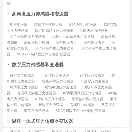
器
高精度压力传感器和变送器
绝压变送器
高精度大气压力计
0.05级压力变送器
高精度数
字压力传感器
检定用高精度压力传感器
0.05级压力传感器
国产高精度压力传感器
万分之五高精度压力变送器
高精度压
力测量
高精度压力检测
高精度压力计
高精度压力表
高
精度压力仪表
0.075%高精度压力变送器
0.075%高精度压力传感
器
SUAY12高精度压力传感器/变送器
数字压力传感器和变送器
数字水位传感器
可远传压力变送器
可远传压力传感器
智
能调零压力变送器
智能调零压力传感器
可清零压力变送器
可清零压力传感器
现场可调压力变送器
现场可调压力传感
器
可调零调满度压力变送器
可调零调满度压力传感器
485输
出压力变送器
485输出压力传感器
数字输出压力变送器
数字
输出压力传感器
智能压力变送器
智能压力传感器
数字压力
变送器
数字压力传感器
SUAY15数字压力传感器/变送器
温压一体式压力传感器变送器