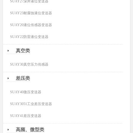
SUAY27深井液位变送器
SUAY23耐腐蚀液位变送器
SUAY20液位传感器变送器
SUAY22防雷液位变送器
真空类
SUAY30真空压力传感器
差压类
SUAY40微压变送器
SUAY3051工业差压变送器
SUAY41差压变送器
高频、微型类