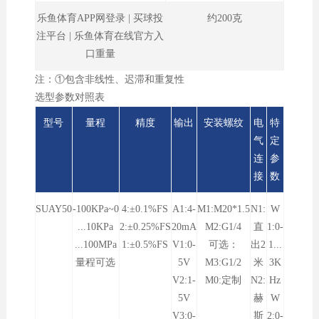
乐鱼体育APP网登录 | 买球投
约200克
注平台 | 乐鱼体育在线官方入
口重量
注：①包含非线性、迟滞和重复性
选型参数对照表
型号
量程
精度
输出
安装螺纹
电
特
气
定
连
参
接
数
SUAY50
-100KPa~0
4:±0.1%FS
A1:4-
M1:M20*1.5
N1:
W
...10KPa
2:±0.25%FS
20mA
M2:G1/4
直
1:0-
...100MPa
1:±0.5%FS
V1:0-
可选：
出2
1...
量程可选
5V
M3:G1/2
米
3K
V2:1-
M0:定制
N2:
Hz
5V
赫
W
V3:0-
斯
2:0-