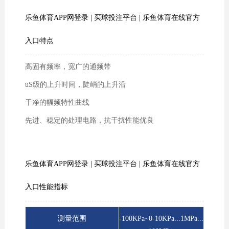
乐鱼体育APP网登录 | 买球投注平台 | 乐鱼体育在线官方
入口特点
高固有频率，宽广的通频带
uS级的上升时间，陡峭的上升沿
干净的幅频特性曲线
先进、稳定的处理电路，抗干扰性能优良
乐鱼体育APP网登录 | 买球投注平台 | 乐鱼体育在线官方
入口性能指标
测量范围
-100KPa~0-10KPa...1MPa...