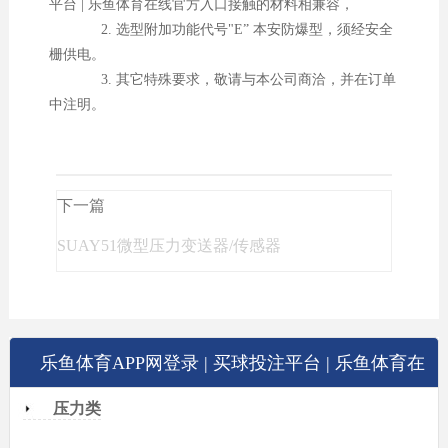
平台 | 乐鱼体育在线官方入口接触的材料相兼容，
2. 选型附加功能代号"E” 本安防爆型，须经安全
栅供电。
3. 其它特殊要求，敬请与本公司商洽，并在订单
中注明。
下一篇
SUAY51微型压力变送器/传感器
乐鱼体育APP网登录 | 买球投注平台 | 乐鱼体育在
压力类
线官方入口展示