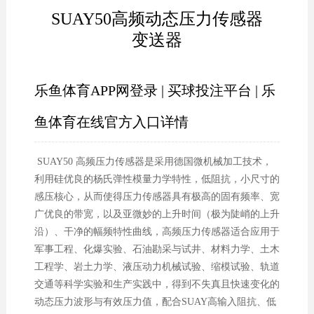
SUAY50高频动态压力传感器
变送器
乐鱼体育APP网登录 | 买球投注平台 | 乐
鱼体育在线官方入口详情
SUAY50 高频压力传感器是采用德国微机械加工技术，
利用硅优良的杨氏弹性模量力学特性，低阻抗，小尺寸的
感压核心，从而使得压力传感器具有极高的固有频率、宽
广优良的带宽，以及亚微妙的上升时间（极为陡峭的上升
沿）、干净的幅频特性曲线，高频压力传感器适合应用于
军事工程、化爆实验、石油勘采与试井、材料力学、土木
工程学、岩土力学、液压动力机械试验、缩模试验、轨道
交通等科学实验和生产实践中，得到不失真且快速变化的
动态压力波形与有效压力值，配合SUAY高输入阻抗、低