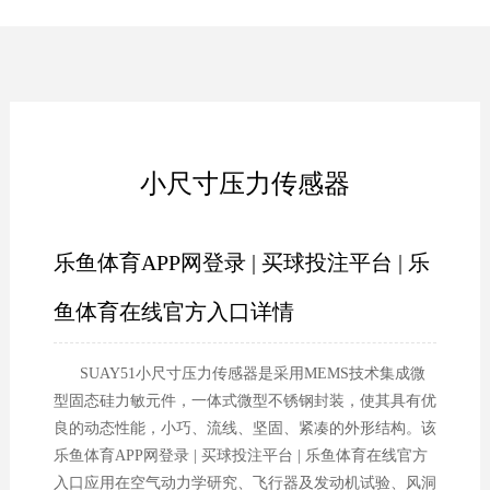
小尺寸压力传感器
乐鱼体育APP网登录 | 买球投注平台 | 乐
鱼体育在线官方入口详情
SUAY51小尺寸压力传感器是采用MEMS技术集成微
型固态硅力敏元件，一体式微型不锈钢封装，使其具有优
良的动态性能，小巧、流线、坚固、紧凑的外形结构。该
乐鱼体育APP网登录 | 买球投注平台 | 乐鱼体育在线官方
入口应用在空气动力学研究、飞行器及发动机试验、风洞