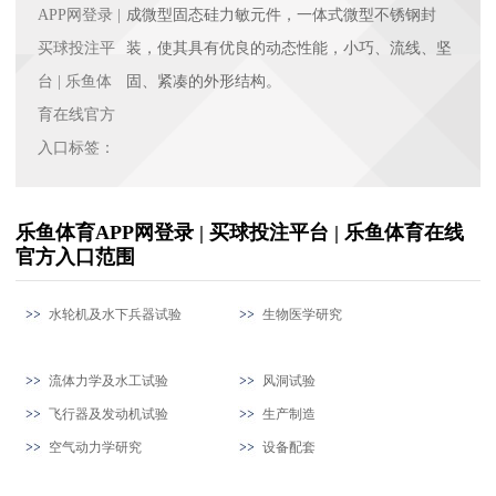
APP网登录 |
成微型固态硅力敏元件，一体式微型不锈钢封
买球投注平
装，使其具有优良的动态性能，小巧、流线、坚
台 | 乐鱼体
固、紧凑的外形结构。
育在线官方
入口标签：
乐鱼体育APP网登录 | 买球投注平台 | 乐鱼体育在线
官方入口范围
水轮机及水下兵器试验
生物医学研究
流体力学及水工试验
风洞试验
飞行器及发动机试验
生产制造
空气动力学研究
设备配套