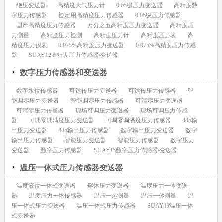
绝压变送器
高精度大气压力计
0.05级压力变送器
高精度数
字压力传感器
检定用高精度压力传感器
0.05级压力传感器
国产高精度压力传感器
万分之五高精度压力变送器
高精度压
力测量
高精度压力检测
高精度压力计
高精度压力表
高
精度压力仪表
0.075%高精度压力变送器
0.075%高精度压力传感
器
SUAY12高精度压力传感器/变送器
数字压力传感器和变送器
数字水位传感器
可远传压力变送器
可远传压力传感器
智
能调零压力变送器
智能调零压力传感器
可清零压力变送器
可清零压力传感器
现场可调压力变送器
现场可调压力传感
器
可调零调满度压力变送器
可调零调满度压力传感器
485输
出压力变送器
485输出压力传感器
数字输出压力变送器
数字
输出压力传感器
智能压力变送器
智能压力传感器
数字压力
变送器
数字压力传感器
SUAY15数字压力传感器/变送器
温压一体式压力传感器变送器
温度液位一体式变送器
熔体压力变送器
温度压力一体变送
器
温度压力一体传感器
温压一起测量
温压一体测量
温
压一体式压力变送器
温压一体式压力传感器
SUAY18温压一体
式变送器