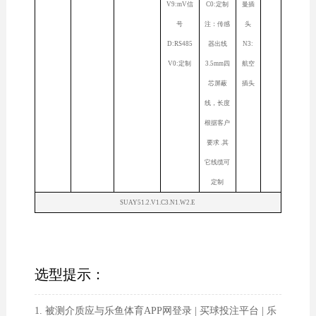
V9:mV信
C0:定制
曼插
号
注：传感
头
D:RS485
器出线
N3:
V0:定制
3.5mm四
航空
芯屏蔽
插头
线，长度
根据客户
要求 .其
它线缆可
定制
SUAY51.2.V1.C3.N1.W2.E
选型提示：
1. 被测介质应与乐鱼体育APP网登录 | 买球投注平台 | 乐