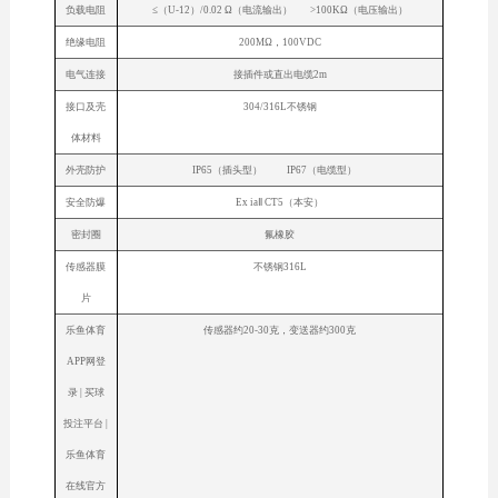
负载电阻
≤（U-12）/0.02 Ω（电流输出） >100KΩ（电压输出）
绝缘电阻
200MΩ，100VDC
电气连接
接插件或直出电缆2m
接口及壳
304/316L不锈钢
体材料
外壳防护
IP65（插头型） IP67（电缆型）
安全防爆
Ex iaⅡ CT5（本安）
密封圈
氟橡胶
传感器膜
不锈钢316L
片
乐鱼体育
传感器约20-30克，变送器约300克
APP网登
录 | 买球
投注平台 |
乐鱼体育
在线官方