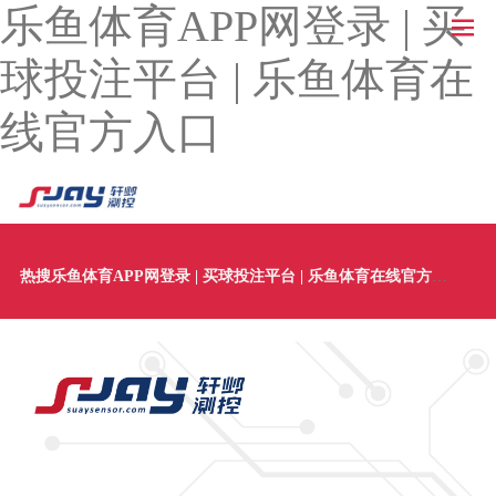
乐鱼体育APP网登录 | 买
球投注平台 | 乐鱼体育在
线官方入口
热搜乐鱼体育APP网登录 | 买球投注平台 | 乐鱼体育在线官方入口：