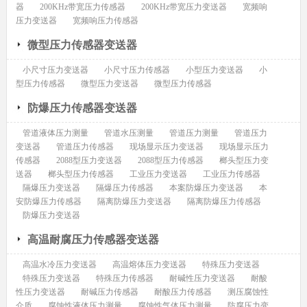
器
200KHz带宽压力传感器
200KHz带宽压力变送器
宽频响
压力变送器
宽频响压力传感器
微型压力传感器变送器
小尺寸压力变送器
小尺寸压力传感器
小型压力变送器
小
型压力传感器
微型压力变送器
微型压力传感器
防爆压力传感器变送器
管道液体压力测量
管道水压测量
管道压力测量
管道压力
变送器
管道压力传感器
现场显示压力变送器
现场显示压力
传感器
2088型压力变送器
2088型压力传感器
榔头型压力变
送器
榔头型压力传感器
工业压力变送器
工业压力传感器
隔爆压力变送器
隔爆压力传感器
本案防爆压力变送器
本
安防爆压力传感器
隔离防爆压力变送器
隔离防爆压力传感器
防爆压力变送器
高温耐腐压力传感器变送器
高温水冷压力变送器
高温熔体压力变送器
特殊压力变送器
特殊压力变送器
特殊压力传感器
耐碱性压力变送器
耐酸
性压力变送器
耐碱压力传感器
耐酸压力传感器
测压腐蚀性
介质
腐蚀性液体压力测量
腐蚀性气体压力测量
防腐压力变