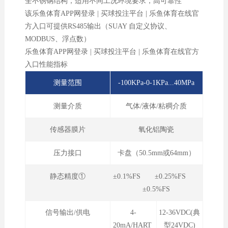
全不锈钢结构，适用不同工况环境要求，高可靠性
该乐鱼体育APP网登录 | 买球投注平台 | 乐鱼体育在线官
方入口可提供RS485输出（SUAY 自定义协议、
MODBUS、浮点数）
乐鱼体育APP网登录 | 买球投注平台 | 乐鱼体育在线官方
入口性能指标
测量范围
-100KPa-0-1KPa...40MPa
测量介质
气体/液体/粘稠介质
传感器膜片
氧化铝陶瓷
压力接口
卡盘（50.5mm或64mm）
静态精度①
±0.1%FS ±0.25%FS
±0.5%FS
信号输出/供电
4-
12-36VDC(典
20mA/HART
型24VDC)