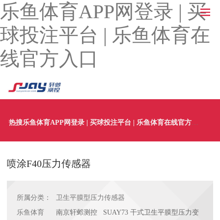
乐鱼体育APP网登录 | 买
球投注平台 | 乐鱼体育在
线官方入口
热搜乐鱼体育APP网登录 | 买球投注平台 | 乐鱼体育在线官方入口：
喷涂F40压力传感器
所属分类：
卫生平膜型压力传感器
乐鱼体育
南京轩邺测控 SUAY73 干式卫生平膜型压力变