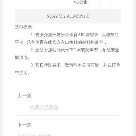
V0:定制
SUAY73.2.A1.M7.N1.E
选型提示：
1. 被测介质应与乐鱼体育APP网登录 | 买球投注
平台 | 乐鱼体育在线官方入口接触的材料相兼容，
2. 选型附加功能代号"E” 本安防爆型，须经安全
栅供电。
3. 其它特殊要求，敬请与本公司商洽，并在订单
中注明。
上一篇
粘稠介质测量
下一篇