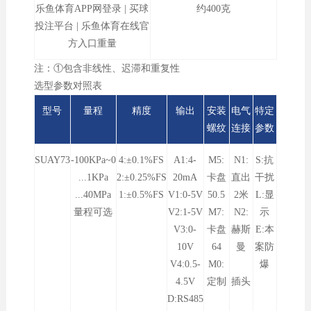
乐鱼体育APP网登录 | 买球
约400克
投注平台 | 乐鱼体育在线官
方入口重量
注：①包含非线性、迟滞和重复性
选型参数对照表
型号
量程
精度
输出
安装
电气
特定
螺纹
连接
参数
SUAY73
-100KPa~0
4:±0.1%FS
A1:4-
M5:
N1:
S:抗
...1KPa
2:±0.25%FS
20mA
卡盘
直出
干扰
...40MPa
1:±0.5%FS
V1:0-5V
50.5
2米
L:显
量程可选
V2:1-5V
M7:
N2:
示
V3:0-
卡盘
赫斯
E:本
10V
64
曼
案防
V4:0.5-
M0:
爆
4.5V
定制
插头
D:RS485