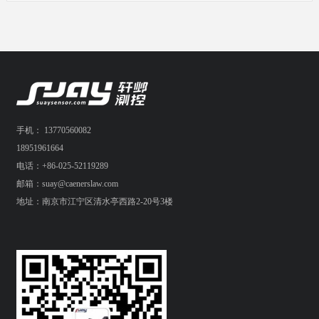
手机： 13770560082
18951961664
电话：+86-025-52119289
邮箱：suay@caenerslaw.com
地址：南京市江宁区清水亭西路2-20号3楼