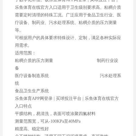
乐鱼体育在线官方入口适用于卫生级别要求高、粘稠介质
需要定时清理的特殊工况。广泛应用于食品卫生行业、医
疗设备、制药业、污水处理系统、粘稠介质的压力测量
等。
可根据用户的具体要求特殊设计、定制，满足各种实际应
用需求。
适用范围：
粘稠介质的压力测量 制药行业设
备
医疗设备制造系统 污水处理系
统
食品卫生生产系统
乐鱼体育APP网登录 | 买球投注平台 | 乐鱼体育在线官方
入口特点
平膜结构，易清洗，表面可喷涂聚四氟材料
测量范围宽，可从-100KPa至40MPa
精度高、稳定性好