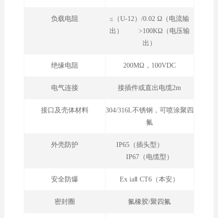
负载电阻
≤（U-12）/0.02 Ω（电流输
出） >100KΩ（电压输
出）
绝缘电阻
200MΩ，100VDC
电气连接
接插件或直出电缆2m
接口及壳体材料
304/316L不锈钢，可喷涂聚四
氟
外壳防护
IP65（插头型）
IP67（电缆型）
安全防爆
Ex iaⅡ CT6（本安）
密封圈
氟橡胶/聚四氟