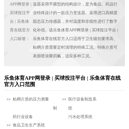
APP网登录 |
送器采用平膜型的结构设计，是为食品、药品行
买球投注平
业特殊设计的一款压力变送器。采用进口高精度
台 | 乐鱼体
固态压力传感器，并对温度和非线性进行了数字
育在线官方
化补偿。该乐鱼体育APP网登录 | 买球投注平台 |
入口标签：
乐鱼体育在线官方入口适用于卫生级别要求高、
粘稠介质需要定时清理的特殊工况。特殊介质可
表面喷涂聚四氟，适应多种工况。
乐鱼体育APP网登录 | 买球投注平台 | 乐鱼体育在线
官方入口范围
粘稠介质的压力测量
医疗设备制造系
制
统
药行业设备
污水处理系统
食品卫生生产系统