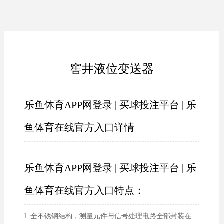
窖井液位变送器
乐鱼体育APP网登录 | 买球投注平台 | 乐
鱼体育在线官方入口详情
乐鱼体育APP网登录 | 买球投注平台 | 乐
鱼体育在线官方入口特点：
l 全不锈钢结构，测量元件与信号处理电路全部封装在