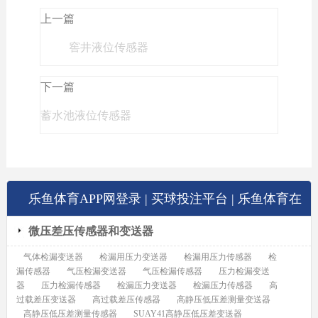
上一篇
窖井液位传感器
下一篇
蓄水池液位传感器
乐鱼体育APP网登录 | 买球投注平台 | 乐鱼体育在
微压差压传感器和变送器
线官方入口展示
气体检漏变送器
检漏用压力变送器
检漏用压力传感器
检
漏传感器
气压检漏变送器
气压检漏传感器
压力检漏变送
器
压力检漏传感器
检漏压力变送器
检漏压力传感器
高
过载差压变送器
高过载差压传感器
高静压低压差测量变送器
高静压低压差测量传感器
SUAY41高静压低压差变送器