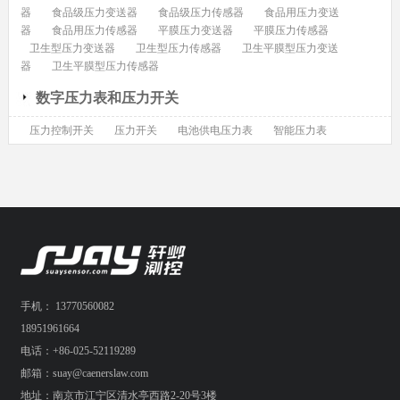
器
食品级压力变送器
食品级压力传感器
食品用压力变送
器
食品用压力传感器
平膜压力变送器
平膜压力传感器
卫生型压力变送器
卫生型压力传感器
卫生平膜型压力变送
器
卫生平膜型压力传感器
数字压力表和压力开关
压力控制开关
压力开关
电池供电压力表
智能压力表
手机： 13770560082
18951961664
电话：+86-025-52119289
邮箱：suay@caenerslaw.com
地址：南京市江宁区清水亭西路2-20号3楼