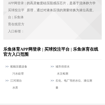
APP网登录 |
的高灵敏度硅压阻感压芯片，是基于流体静力学
买球投注平
原理，通过对液体压强的测量转换为液位高度。
台 | 乐鱼体
育在线官方
入口标签：
乐鱼体育APP网登录 | 买球投注平台 | 乐鱼体育在线
官方入口范围
船舶压载设备
城市供排水
污水处理
水文检测
江河湖泊
石化、电厂等的水位、液位测
水库
量