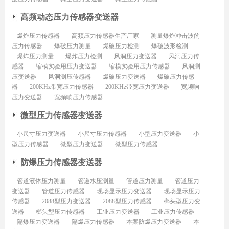
高频动态压力传感器变送器
爆炸压力传感器
高频压力传感器生产厂家
测量爆炸冲击波的
压力传感器
爆破压力测量
爆破压力检测
爆破波形检测
爆炸压力测量
爆炸压力检测
风洞压力变送器
风洞压力传
感器
缩模实验用压力变送器
缩模实验用压力传感器
风洞测
压变送器
风洞测压传感器
爆破压力变送器
爆破压力传感
器
200KHz带宽压力传感器
200KHz带宽压力变送器
宽频响
压力变送器
宽频响压力传感器
微型压力传感器变送器
小尺寸压力变送器
小尺寸压力传感器
小型压力变送器
小
型压力传感器
微型压力变送器
微型压力传感器
防爆压力传感器变送器
管道液体压力测量
管道水压测量
管道压力测量
管道压力
变送器
管道压力传感器
现场显示压力变送器
现场显示压力
传感器
2088型压力变送器
2088型压力传感器
榔头型压力变
送器
榔头型压力传感器
工业压力变送器
工业压力传感器
隔爆压力变送器
隔爆压力传感器
本案防爆压力变送器
本