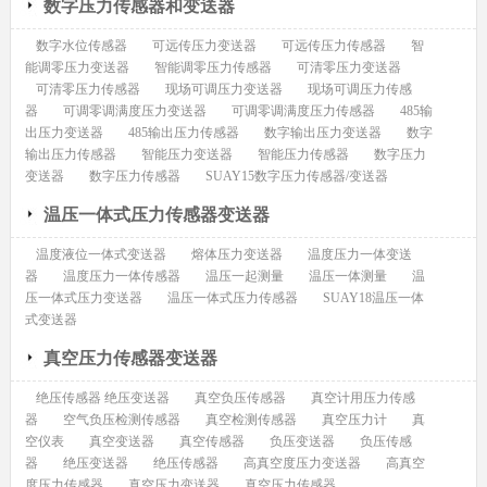
数字压力传感器和变送器
数字水位传感器
可远传压力变送器
可远传压力传感器
智
能调零压力变送器
智能调零压力传感器
可清零压力变送器
可清零压力传感器
现场可调压力变送器
现场可调压力传感
器
可调零调满度压力变送器
可调零调满度压力传感器
485输
出压力变送器
485输出压力传感器
数字输出压力变送器
数字
输出压力传感器
智能压力变送器
智能压力传感器
数字压力
变送器
数字压力传感器
SUAY15数字压力传感器/变送器
温压一体式压力传感器变送器
温度液位一体式变送器
熔体压力变送器
温度压力一体变送
器
温度压力一体传感器
温压一起测量
温压一体测量
温
压一体式压力变送器
温压一体式压力传感器
SUAY18温压一体
式变送器
真空压力传感器变送器
绝压传感器 绝压变送器
真空负压传感器
真空计用压力传感
器
空气负压检测传感器
真空检测传感器
真空压力计
真
空仪表
真空变送器
真空传感器
负压变送器
负压传感
器
绝压变送器
绝压传感器
高真空度压力变送器
高真空
度压力传感器
真空压力变送器
真空压力传感器