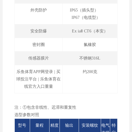
外壳防护
IP65（插头型）
IP67（电缆型）
安全防爆
Ex iaⅡ CT6（本安）
密封圈
氟橡胶
传感器膜片
不锈钢316L
乐鱼体育APP网登录 | 买
约200克
球投注平台 | 乐鱼体育在
线官方入口重量
注：①包含非线性、迟滞和重复性
选型参数对照
型号
量程
精度
输出
安装螺纹
电气
特