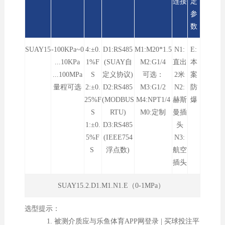
连接
定
参
数
SUAY15
-100KPa~0
4:±0.
D1:RS485
M1:M20*1.5
N1:
E:
...10KPa
1%F
(SUAY自
M2:G1/4
直出
本
...100MPa
S
定义协议)
可选：
2米
案
量程可选
2:±0.
D2:RS485
M3:G1/2
N2:
防
25%F
(MODBUS
M4:NPT1/4
赫斯
爆
S
RTU)
M0:定制
曼插
1:±0.
D3:RS485
头
5%F
(IEEE754
N3:
S
浮点数)
航空
插头
SUAY15.2.D1.M1.N1.E（0-1MPa）
选型提示：
1. 被测介质应与乐鱼体育APP网登录 | 买球投注平