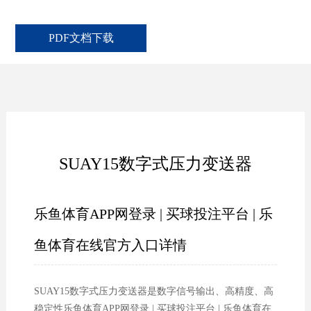
PDF文档下载
SUAY15数字式压力变送器
乐鱼体育APP网登录 | 买球投注平台 | 乐
鱼体育在线官方入口详情
SUAY15数字式压力变送器是数字信号输出、高精度、高
稳定性乐鱼体育APP网登录 | 买球投注平台 | 乐鱼体育在