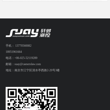
手机： 13770560082
18951961664
电话：+86-025-52119289
邮箱：suay@caenerslaw.com
地址：南京市江宁区清水亭西路2-20号3楼