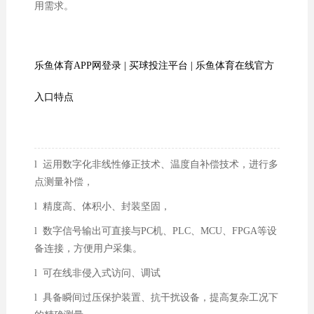
用需求。
乐鱼体育APP网登录 | 买球投注平台 | 乐鱼体育在线官方
入口特点
l 运用数字化非线性修正技术、温度自补偿技术，进行多
点测量补偿，
l 精度高、体积小、封装坚固，
l 数字信号输出可直接与PC机、PLC、MCU、FPGA等设
备连接，方便用户采集。
l 可在线非侵入式访问、调试
l 具备瞬间过压保护装置、抗干扰设备，提高复杂工况下